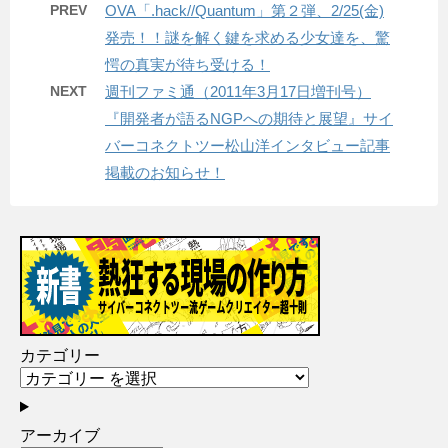
PREV
OVA「.hack//Quantum」第２弾、2/25(金)
発売！！謎を解く鍵を求める少女達を、驚
愕の真実が待ち受ける！
NEXT
週刊ファミ通（2011年3月17日増刊号）
『開発者が語るNGPへの期待と展望』サイ
バーコネクトツー松山洋インタビュー記事
掲載のお知らせ！
カテゴリー
アーカイブ