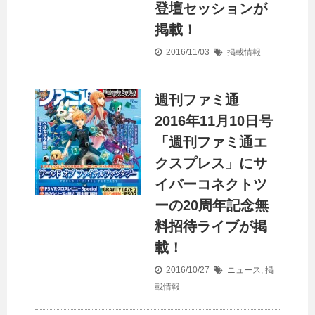
登壇セッションが
掲載！
2016/11/03
掲載情報
週刊ファミ通
2016年11月10日号
「週刊ファミ通エ
クスプレス」にサ
イバーコネクトツ
ーの20周年記念無
料招待ライブが掲
載！
2016/10/27
ニュース
,
掲
載情報