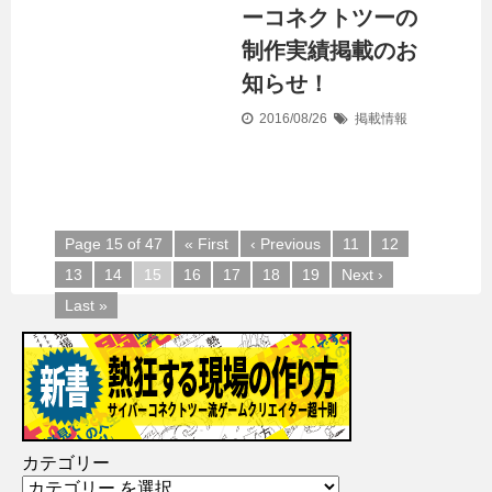
ーコネクトツーの
制作実績掲載のお
知らせ！
2016/08/26
掲載情報
Page 15 of 47
« First
‹ Previous
11
12
13
14
15
16
17
18
19
Next ›
Last »
カテゴリー