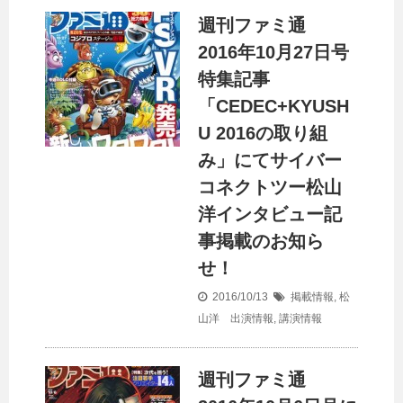
週刊ファミ通
2016年10月27日号
特集記事
「CEDEC+KYUSH
U 2016の取り組
み」にてサイバー
コネクトツー松山
洋インタビュー記
事掲載のお知ら
せ！
2016/10/13
掲載情報
,
松
山洋 出演情報
,
講演情報
週刊ファミ通