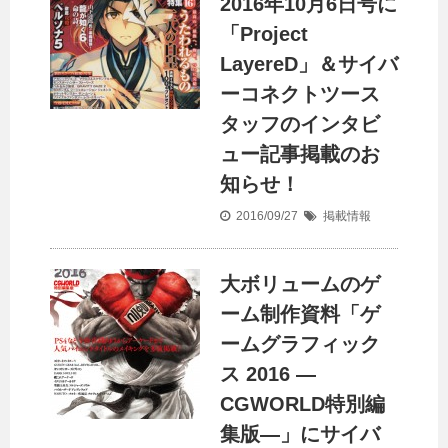
2016年10月6日号に
「Project
LayereD」＆サイバ
ーコネクトツース
タッフのインタビ
ュー記事掲載のお
知らせ！
2016/09/27
掲載情報
大ボリュームのゲ
ーム制作資料「ゲ
ームグラフィック
ス 2016 —
CGWORLD特別編
集版—」にサイバ