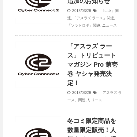
追加のお知らせ
2013/03/29
「.hack」関
連
,
「アスラズ ラース」関連
,
「ソラトロボ」関連
,
ニュース
「アスラズ ラー
ス」トリビュート
マガジン Pro 第壱
巻 ヤシャ発売決
定！
2013/03/29
「アスラズ ラ
ース」関連
,
リリース
冬コミ限定商品を
数量限定販売！人