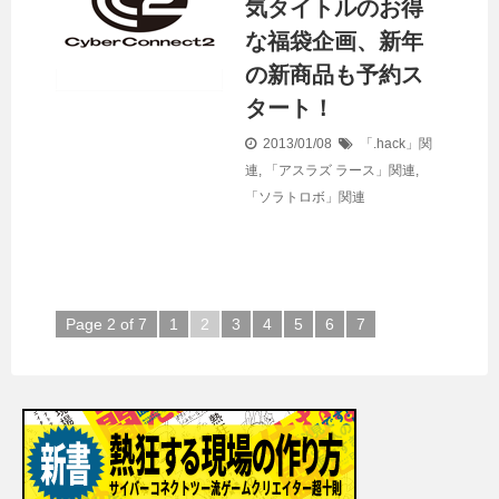
気タイトルのお得
な福袋企画、新年
の新商品も予約ス
タート！
2013/01/08
「.hack」関
連
,
「アスラズ ラース」関連
,
「ソラトロボ」関連
Page 2 of 7
1
2
3
4
5
6
7