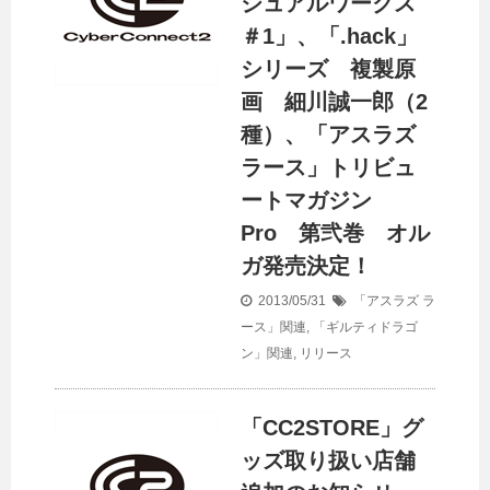
ジュアルワークス
＃1」、「.hack」
シリーズ 複製原
画 細川誠一郎（2
種）、「アスラズ
ラース」トリビュ
ートマガジン
Pro 第弐巻 オル
ガ発売決定！
2013/05/31
「アスラズ ラ
ース」関連
,
「ギルティドラゴ
ン」関連
,
リリース
「CC2STORE」グ
ッズ取り扱い店舗