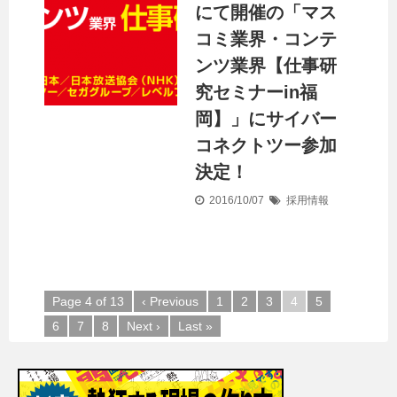
にて開催の「マス
コミ業界・コンテ
ンツ業界【仕事研
究セミナーin福
岡】」にサイバー
コネクトツー参加
決定！
2016/10/07
採用情報
Page 4 of 13
‹ Previous
1
2
3
4
5
6
7
8
Next ›
Last »