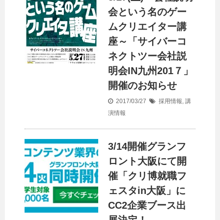
会という名のゲー
ムクリエイター講
座～「サイバーコ
ネクトツー会社説
明会IN九州201７」
開催のお知らせ
2017/03/27
採用情報
,
講
演情報
3/14開催グランフ
ロント大阪にて開
催「クリ博就職フ
ェスタin大阪」に
CC2企業ブース出