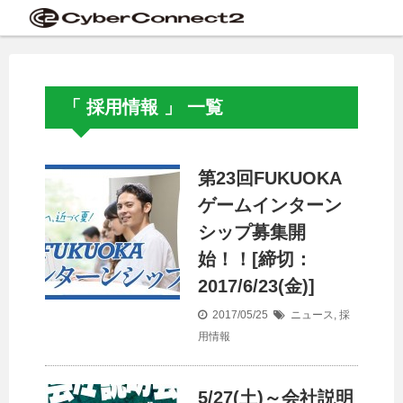
「 採用情報 」 一覧
第23回FUKUOKA
ゲームインターン
シップ募集開
始！！[締切：
2017/6/23(金)]
2017/05/25
ニュース
,
採
用情報
5/27(土)～会社説明