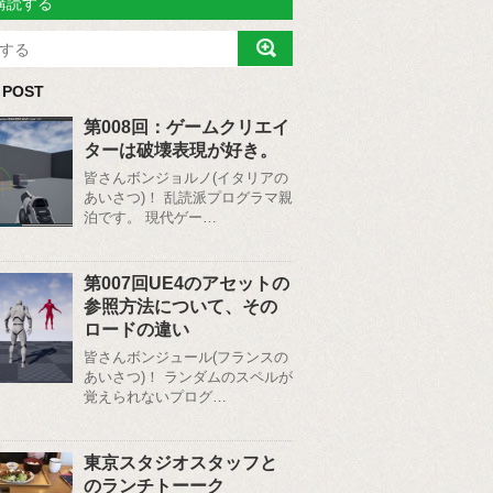
購読する
 POST
第008回：ゲームクリエイ
ターは破壊表現が好き。
皆さんボンジョルノ(イタリアの
あいさつ)！ 乱読派プログラマ親
泊です。 現代ゲー…
第007回UE4のアセットの
参照方法について、その
ロードの違い
皆さんボンジュール(フランスの
あいさつ)！ ランダムのスペルが
覚えられないプログ…
東京スタジオスタッフと
のランチトーーク