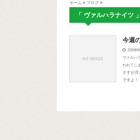
ホーム
>
ブログ
>
「 ヴァルハラナイツ 
今週
2009/0
ヴァルハ
われてし
さすが月
ですよ！