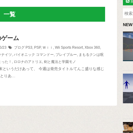
」 一覧
NEW
のゲーム
6/23
ブログ
PS3
,
PSP
,
Ｗｉｉ
,
Wii Sports Resort
,
Xbox 360
,
ラナイツ
,
バイオニック コマンドー
,
ブレイブルー
,
まもるクンは呪
まった！
,
ロロナのアトリエ
,
剣と魔法と学園モノ
末というだけあって、 今週は発売タイトルてんこ盛りな感じ
 とりあ…