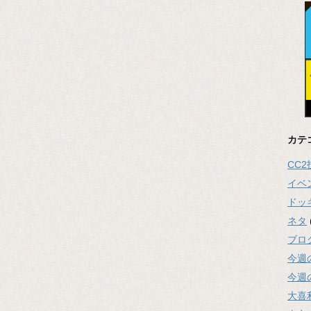
カテ
CC
イベ
ドッ
ネタ
ブロ
今週
今週
大喜