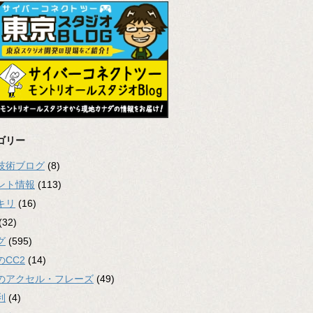
ゴリー
2技術ブログ
(8)
ント情報
(113)
キリ
(16)
(32)
グ
(595)
のCC2
(14)
のアクセル・フレーズ
(49)
利
(4)