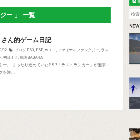
ジー 」 一覧
NEW
ィさん的ゲーム日記
8/02
ブログ
PS3
,
PSP
,
Ｗｉｉ
,
ファイナルファンタジー
,
ラス
ー
,
初音ミク
,
戦国BASARA
ふー。 まったり進めていたPSP「ラストランカー」が無事エ
グを迎…