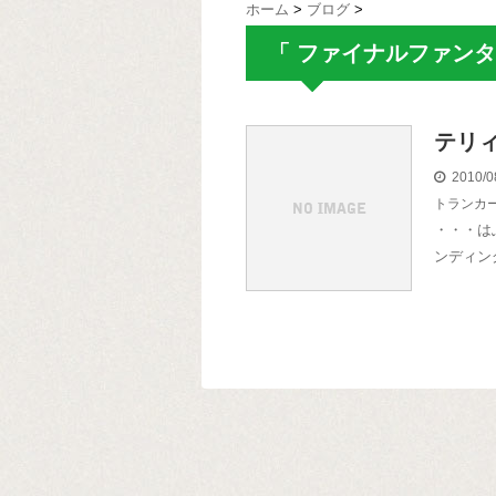
ホーム
>
ブログ
>
「 ファイナルファンタ
テリ
2010/0
トランカ
・・・は
ンディン