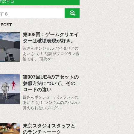
購読する
 POST
第008回：ゲームクリエイ
ターは破壊表現が好き。
皆さんボンジョルノ(イタリアの
あいさつ)！ 乱読派プログラマ親
泊です。 現代ゲー…
第007回UE4のアセットの
参照方法について、その
ロードの違い
皆さんボンジュール(フランスの
あいさつ)！ ランダムのスペルが
覚えられないプログ…
東京スタジオスタッフと
のランチトーーク