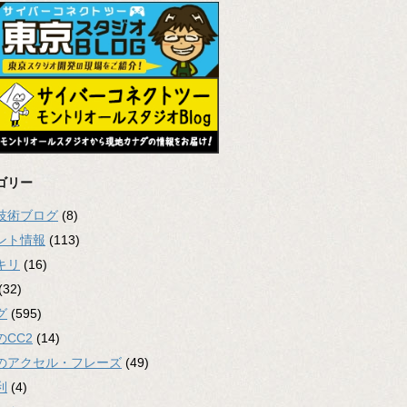
ゴリー
2技術ブログ
(8)
ント情報
(113)
キリ
(16)
(32)
グ
(595)
のCC2
(14)
のアクセル・フレーズ
(49)
利
(4)