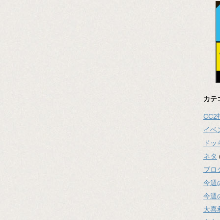
カテ
CC
イベ
ドッ
ネタ
ブロ
今週
今週
大喜