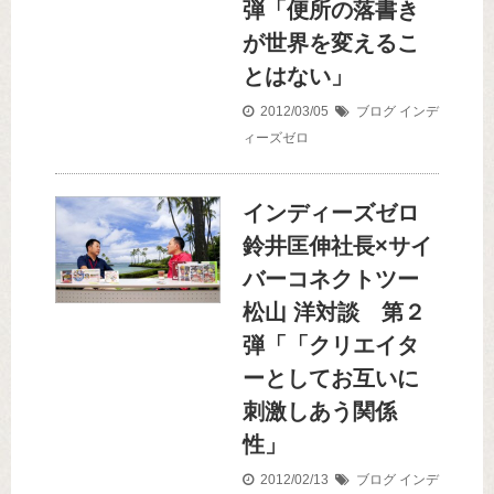
弾「便所の落書き
が世界を変えるこ
とはない」
2012/03/05
ブログ
インデ
ィーズゼロ
インディーズゼロ
鈴井匡伸社長×サイ
バーコネクトツー
松山 洋対談 第２
弾「「クリエイタ
ーとしてお互いに
刺激しあう関係
性」
2012/02/13
ブログ
インデ