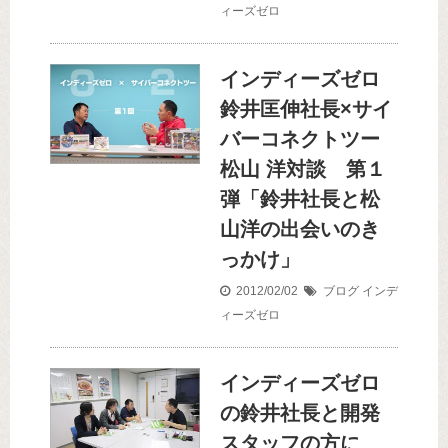
ィーズゼロ
インディーズゼロ
鈴井匡伸社長×サイ
バーコネクトツー
松山 洋対談 第１
弾「鈴井社長と松
山洋の出会いのき
っかけ」
2012/02/02
ブログ
インデ
ィーズゼロ
インディーズゼロ
の鈴井社長と開発
スタッフの方に