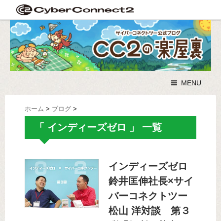
MENU
ホーム
>
ブログ
>
「 インディーズゼロ 」 一覧
インディーズゼロ
鈴井匡伸社長×サイ
バーコネクトツー
松山 洋対談 第３