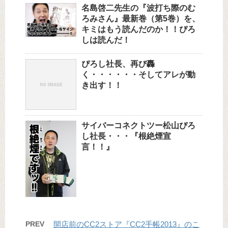
名島啓二先生の『波打ち際のむ
ろみさん』最新巻（第5巻）を、
キミはもう読んだのか！！ぴろ
しは読んだ！
ぴろし社長、再び轟
く・・・・・・そしてアレが動
き出す！！
サイバーコネクトツー松山ぴろ
し社長・・・『根絶煙宣
言！！』
PREV
開店前のCC2ストア『CC2手帳2013』のこ