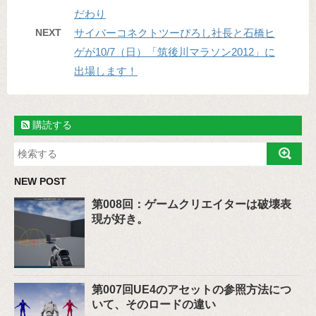
だわり
NEXT
サイバーコネクトツーぴろし社長と石橋ヒ
ゲが10/7（日）「筑後川マラソン2012」に
出場します！
購読する
NEW POST
第008回：ゲームクリエイターは破壊表
現が好き。
第007回UE4のアセットの参照方法につ
いて、そのロードの違い