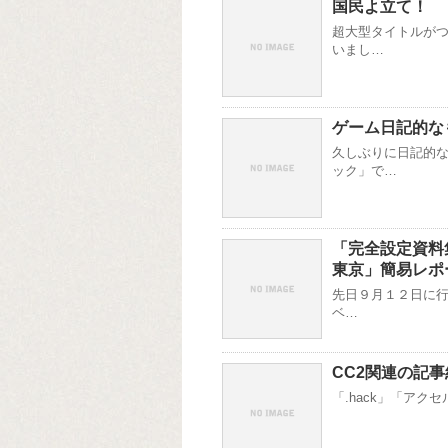
国民よ立て！
超大型タイトルがつ
いまし…
ゲーム日記的な
久しぶりに日記的な
ック」で…
「完全設定資料集
東京」簡易レポ
先日９月１２日に行
ベ…
CC2関連の記事
「.hack」「アク