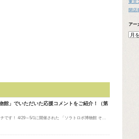
東京
開店
アー
ア
ー
カ
イ
ブ
物館」でいただいた応援コメントをご紹介！（第
です！ 4/29～5/1に開催された 「ソラトロボ博物館 そ…