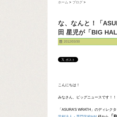
ホーム
>
ブログ
>
な、なんと！「ASUR
田 星児が「BIG H
2012/03/30
こんにちは！
みなさん、ビッグニュースです！！
「ASURA’S WRATH」のディ
「B
学校法人・専門学校HAL
様から