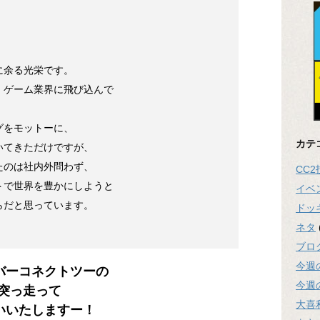
に余る光栄です。
、ゲーム業界に飛び込んで
グをモットーに、
カテ
いてきただけですが、
たのは社内外問わず、
CC
トで世界を豊かにしようと
イベ
らだと思っています。
ドッ
！
ネタ
ブロ
今週
バーコネクトツーの
今週
で突っ走って
大喜
いいたしますー！