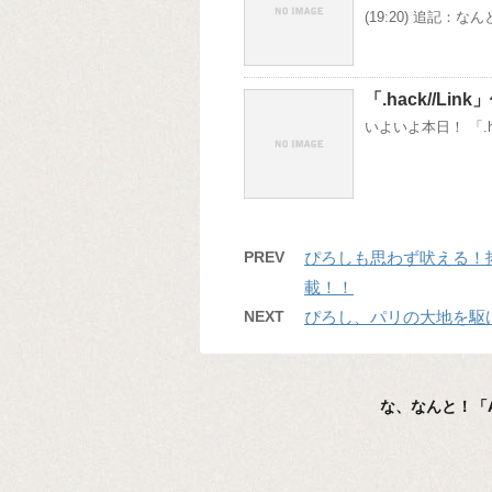
(19:20) 追記
「.hack//Li
いよいよ本日！ 「.h
PREV
ぴろしも思わず吠える！
載！！
NEXT
ぴろし、パリの大地を駆
な、なんと！「AS