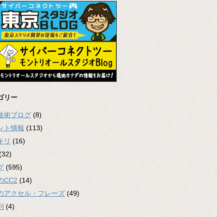
ゴリー
2技術ブログ
(8)
ント情報
(113)
キリ
(16)
(32)
グ
(595)
のCC2
(14)
のアクセル・フレーズ
(49)
利
(4)