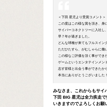
＜下田 星児より受賞コメント＞
この度はこの様な賞を頂き、身
サイバーコネクトツーに入社し
早７年が過ぎました。
どんな球種が来てもフルスイン
ただひたすら、がむしゃらに働
この様なご評価を頂く事ができ
ゲームというエンタテインメン
志す皆様と出会う事ができたか
本当にありがとうございました
みなさま、これからもサイ
下田 BIG 星児は全力疾走
いきますのでよろしくお願