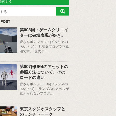
購読する
 POST
第008回：ゲームクリエイ
ターは破壊表現が好き。
皆さんボンジョルノ(イタリアの
あいさつ)！ 乱読派プログラマ親
泊です。 現代ゲー…
第007回UE4のアセットの
参照方法について、その
ロードの違い
皆さんボンジュール(フランスの
あいさつ)！ ランダムのスペルが
覚えられないプログ…
東京スタジオスタッフと
のランチトーーク