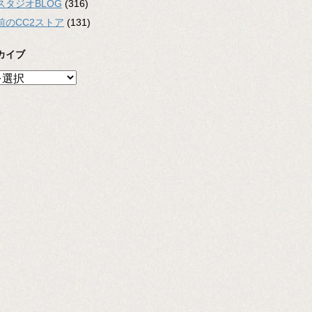
スタジオBLOG
(316)
前のCC2ストア
(131)
カイブ