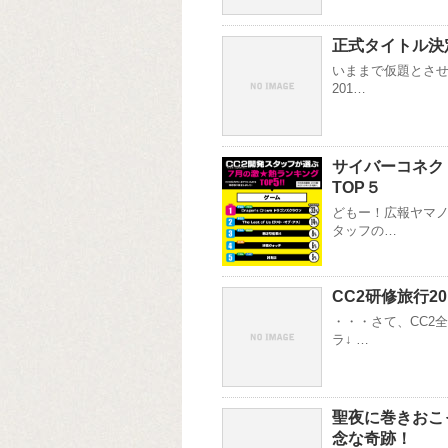
正式タイトル決定
いままで仮題とさせ
201…
サイバーコネク
TOP５
どもー！広報ヤマノ
タッフの…
CC2研修旅行2011
・・・さて、CC2
ラ↓ …
聖夜に巻きおこ
念な奇跡！