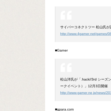
サイバーコネクトツー 松山氏が語る
http://www.4gamer.net/games/
■Gamer
松山洋氏が「.hack//3rd シ
ークイベント）」12月3日開催
http://www.gamer.ne.jp/news/2
■gpara.com