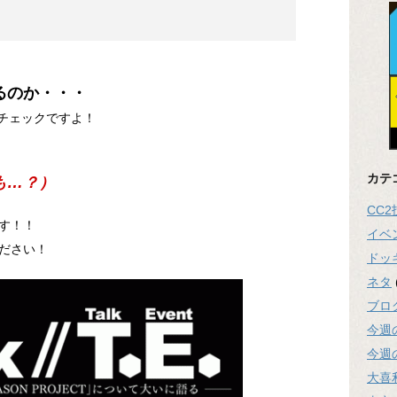
るのか・・・
要チェックですよ！
カテ
も…？）
CC
す！！
イベ
ださい！
ドッ
ネタ
ブロ
今週
今週
大喜