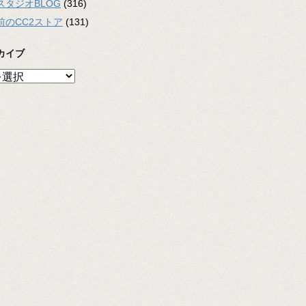
スタジオBLOG
(316)
前のCC2ストア
(131)
カイブ