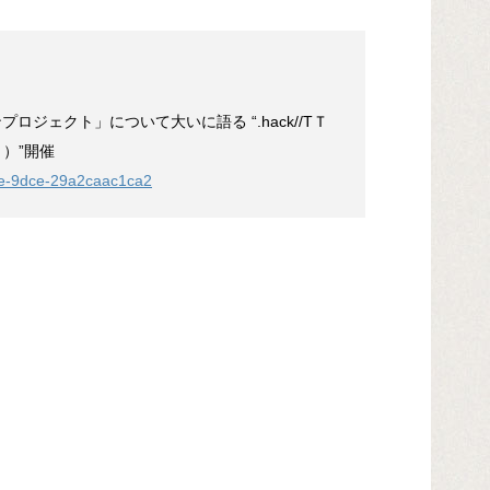
ズンプロジェクト」について大いに語る “.hack//TＴ
ト）”開催
13e-9dce-29a2caac1ca2