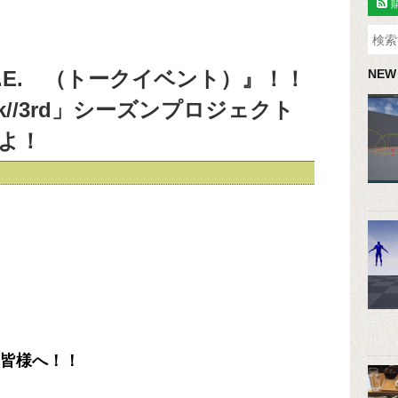
k//T.E. （トークイベント）』！！
NEW
k//3rd」シーズンプロジェクト
よ！
の皆様へ！！