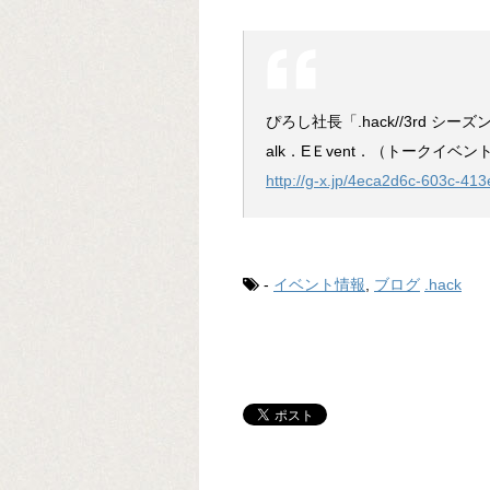
ぴろし社長「.hack//3rd シー
alk．EＥvent．（トークイベン
http://g-x.jp/4eca2d6c-603c-4
-
イベント情報
,
ブログ
.hack