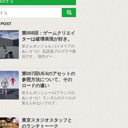
購読する
 POST
第008回：ゲームクリエイ
ターは破壊表現が好き。
皆さんボンジョルノ(イタリアの
あいさつ)！ 乱読派プログラマ親
泊です。 現代ゲー…
第007回UE4のアセットの
参照方法について、その
ロードの違い
皆さんボンジュール(フランスの
あいさつ)！ ランダムのスペルが
覚えられないプログ…
東京スタジオスタッフと
のランチトーーク