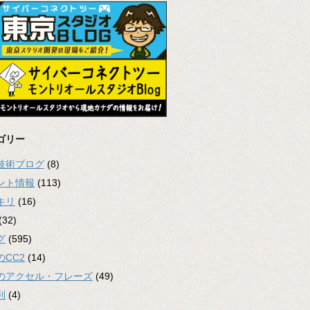
ゴリー
2技術ブログ
(8)
ント情報
(113)
キリ
(16)
(32)
グ
(595)
のCC2
(14)
のアクセル・フレーズ
(49)
利
(4)