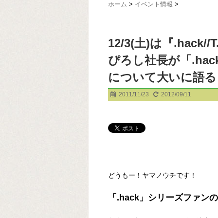
ホーム
>
イベント情報
>
12/3(土)は『.hac
ぴろし社長が「.hac
について大いに語る
2011/11/23
2012/09/11
どうもー！ヤマノウチです！
「.hack」シリーズファン