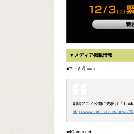
▼メディア掲載情報
■ファミ通.com
劇場アニメ公開に先駆け『.ha
http://www.famitsu.com/news/2
■4Gamer.net