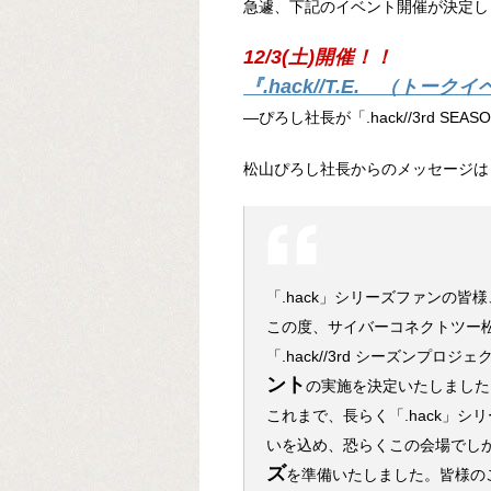
急遽、下記のイベント開催が決定し
12/3(土)開催！！
『.hack//T.E. （トーク
―ぴろし社長が「.hack//3rd SE
松山ぴろし社長からのメッセージは
「.hack」シリーズファンの皆
この度、サイバーコネクトツー
「.hack//3rd シーズンプ
ント
の実施を決定いたしました
これまで、長らく「.hack」
いを込め、恐らくこの会場でし
ズ
を準備いたしました。皆様の