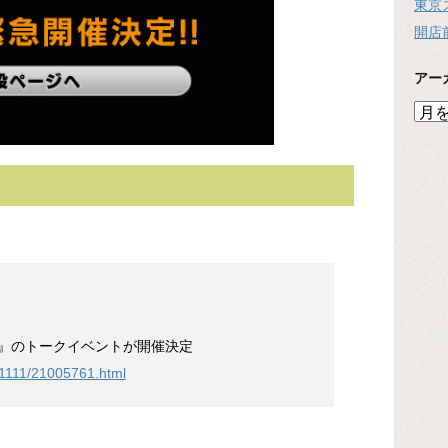
東京
開店
アー
ア
ー
カ
イ
ブ
ck』のトークイベントが開催決定
01111/21005761.html