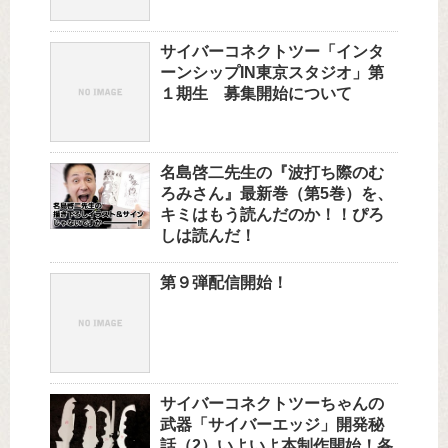
サイバーコネクトツー「インタ
ーンシップIN東京スタジオ」第
１期生 募集開始について
名島啓二先生の『波打ち際のむ
ろみさん』最新巻（第5巻）を、
キミはもう読んだのか！！ぴろ
しは読んだ！
第９弾配信開始！
サイバーコネクトツーちゃんの
武器「サイバーエッジ」開発秘
話（2）いよいよ本制作開始！各