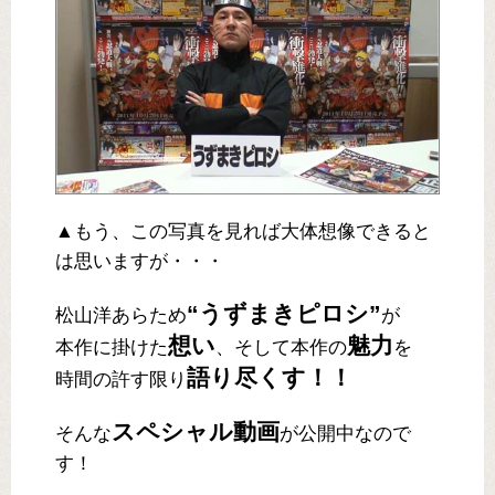
▲もう、この写真を見れば大体想像できると
は思いますが・・・
“うずまきピロシ”
松山洋あらため
が
想い
魅力
本作に掛けた
、そして本作の
を
語り尽くす！！
時間の許す限り
スペシャル動画
そんな
が公開中なので
す！