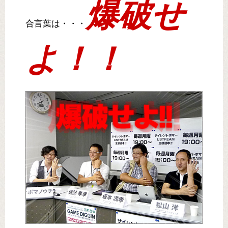
爆破せ
合言葉は・・・
よ！！