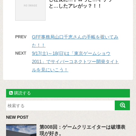
と…したアレがッ？！！
PREV
GFF事務局山口千恵さんの手帳を覗いてみ
た！！
NEXT
9/17(土)～18(日)は「東京ゲームショウ
2011」でサイバーコネクトツー開発タイト
ルを見にいこう！
購読する
NEW POST
第008回：ゲームクリエイターは破壊表
現が好き。