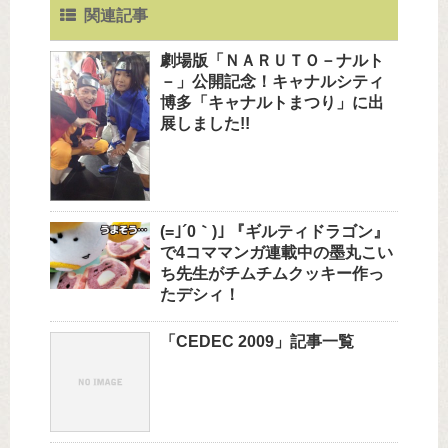
関連記事
劇場版「ＮＡＲＵＴＯ－ナルト
－」公開記念！キャナルシティ
博多「キャナルトまつり」に出
展しました!!
(=｣´0｀)｣ 『ギルティドラゴン』
で4コママンガ連載中の墨丸こい
ち先生がチムチムクッキー作っ
たデシィ！
「CEDEC 2009」記事一覧