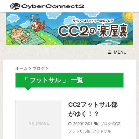
MENU
ホーム
>
ブログ
>
「 フットサル 」 一覧
CC2フットサル部
がゆく！？
2009/12/01
ブログ
CC2
フットサル部
,
フットサル