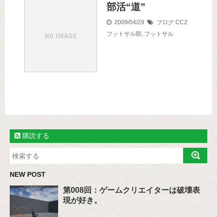
部活“道”
2009/04/29
ブログ
CC2
フットサル部
,
フットサル
購読する
NEW POST
第008回：ゲームクリエイターは破壊表
現が好き。