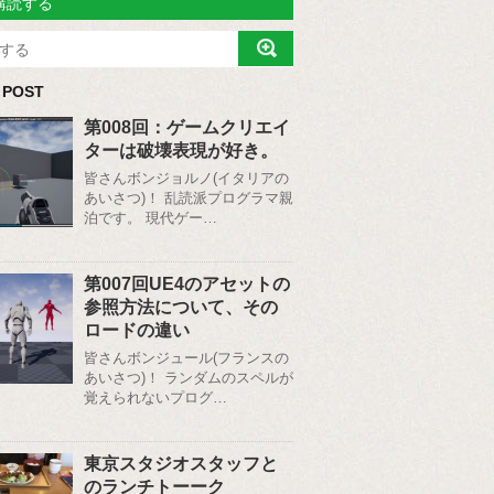
購読する
 POST
第008回：ゲームクリエイ
ターは破壊表現が好き。
皆さんボンジョルノ(イタリアの
あいさつ)！ 乱読派プログラマ親
泊です。 現代ゲー…
第007回UE4のアセットの
参照方法について、その
ロードの違い
皆さんボンジュール(フランスの
あいさつ)！ ランダムのスペルが
覚えられないプログ…
東京スタジオスタッフと
のランチトーーク