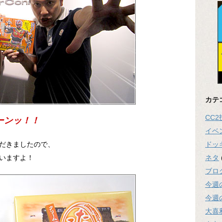
カテ
CC
ーンッ！！
イベ
ドッ
だきましたので、
ネタ
いますよ！
ブロ
今週
今週
大喜