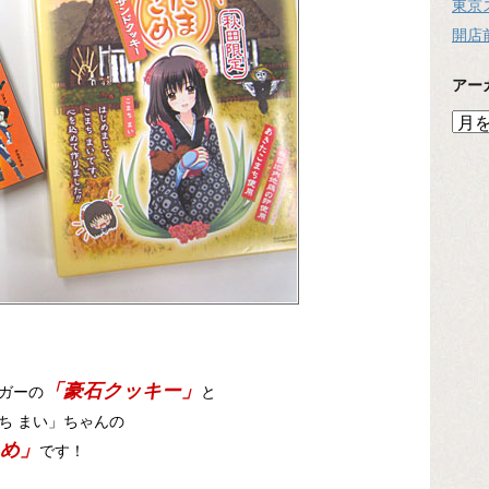
東京
開店
アー
ア
ー
カ
イ
ブ
「豪石クッキー」
ガーの
と
ち まい」ちゃんの
め」
です！