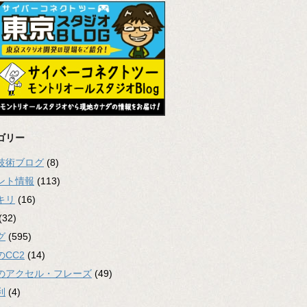
ゴリー
2技術ブログ
(8)
ント情報
(113)
キリ
(16)
(32)
グ
(595)
のCC2
(14)
のアクセル・フレーズ
(49)
利
(4)