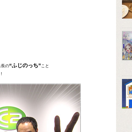
“ふじのっち”
集長の
こと
！