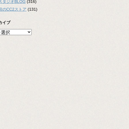
スタジオBLOG
(316)
前のCC2ストア
(131)
カイブ