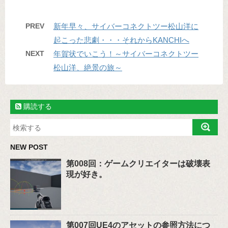
PREV
新年早々、サイバーコネクトツー松山洋に
起こった悲劇・・・それからKANCHIへ
NEXT
年賀状でいこう！～サイバーコネクトツー
松山洋、絶景の旅～
購読する
NEW POST
第008回：ゲームクリエイターは破壊表
現が好き。
第007回UE4のアセットの参照方法につ