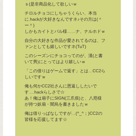
ｓ(是非商品化して欲しいｗ
チロルチョコにしちゃうくらい、本当
に.hackが大好きなんですネ♪その方は(＾
ー＾)
しかもカイトとバル様……ナ、ナルホドｗ
自分の大好きな作品が愛されてるのは、フ
ァンとしても嬉しいですネ(TuT)
このシーズンにチョコってのが、漢(と書
いて男)にとってはより嬉しいｗ
「この借りはゲームで返す」とは…CC2ら
しいですｗ
俺も何かCC2社さんに恩返ししたいで
す….hackらしさで☆
あ！俺は扇子にSIGN(三爪痕)と、八咫様
が持つ妖扇・闇烏を書きましたｗ
俺は借りっぱなしですが…(^_^；)CC2の
皆様を応援してます☆