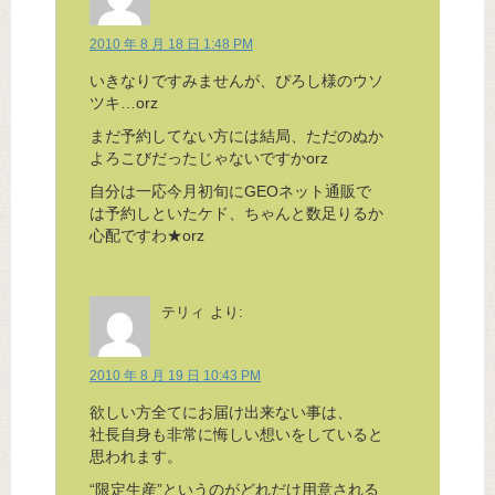
2010 年 8 月 18 日 1:48 PM
いきなりですみませんが、ぴろし様のウソ
ツキ…orz
まだ予約してない方には結局、ただのぬか
よろこびだったじゃないですかorz
自分は一応今月初旬にGEOネット通販で
は予約しといたケド、ちゃんと数足りるか
心配ですわ★orz
テリィ
より:
2010 年 8 月 19 日 10:43 PM
欲しい方全てにお届け出来ない事は、
社長自身も非常に悔しい想いをしていると
思われます。
“限定生産”というのがどれだけ用意される