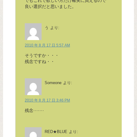
でもこれで欲しい方だけ確実に買えるので
良い選択だと思いました。
う
より:
2010 年 8 月 17 日 5:57 AM
そうですか・・・
残念ですね・・
Someone
より:
2010 年 8 月 17 日 3:46 PM
残念·······
RED★BLUE
より: