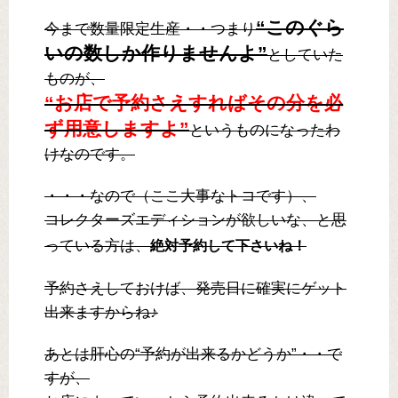
“このぐら
今まで数量限定生産・・つまり
いの数しか作りませんよ”
としていた
ものが、
“お店で予約さえすればその分を必
ず用意しますよ”
というものになったわ
けなのです。
・・・なので（ここ大事なトコです）、
コレクターズエディションが欲しいな、と思
っている方は、
絶対予約して下さいね！
予約さえしておけば、発売日に確実にゲット
出来ますからね♪
あとは肝心の“予約が出来るかどうか”・・で
すが、