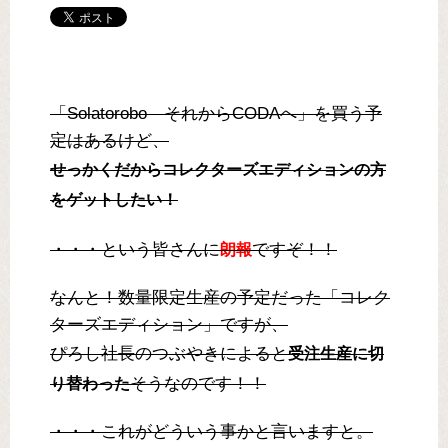
「Solatorobo それからCODAへ」を買う予
定はあるけど、
せっかくだからコレクターズエディションの方
をゲットしたい！
・・・という皆さんに
ですぞ！！
朗報
なんと！数量限定生産の予定だった「コレク
ターズエディション」ですが、
ぴろし社長のつぶやきによると
受注生産に切
そうなのです！！
り替わった
・・・これがどういう事かと言いますと。