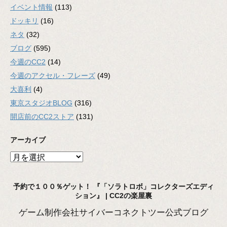
イベント情報
(113)
ドッキリ
(16)
ネタ
(32)
ブログ
(595)
今週のCC2
(14)
今週のアクセル・フレーズ
(49)
大喜利
(4)
東京スタジオBLOG
(316)
開店前のCC2ストア
(131)
アーカイブ
ア
ー
カ
予約で１００％ゲット！ 『「ソラトロボ」コレクターズエディ
イ
ション』 | CC2の楽屋裏
ブ
ゲーム制作会社サイバーコネクトツー公式ブログ