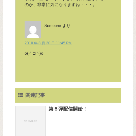
のか、非常に気になりますね・・・。
Someone
より:
2010 年 8 月 20 日 11:45 PM
o(╯□╰)o
関連記事
第６弾配信開始！