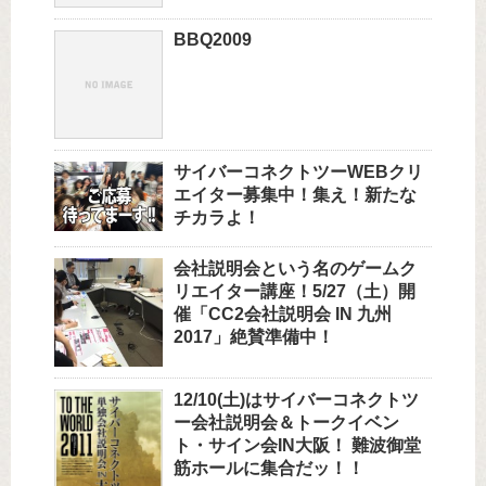
BBQ2009
サイバーコネクトツーWEBクリ
エイター募集中！集え！新たな
チカラよ！
会社説明会という名のゲームク
リエイター講座！5/27（土）開
催「CC2会社説明会 IN 九州
2017」絶賛準備中！
12/10(土)はサイバーコネクトツ
ー会社説明会＆トークイベン
ト・サイン会IN大阪！ 難波御堂
筋ホールに集合だッ！！