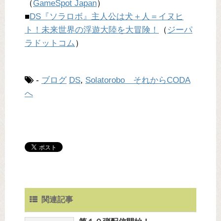
（
GameSpot Japan
）
■
DS『ソラロボ』主人公は犬＋人＝イヌヒ
ト！未来世界の浮遊大陸を大冒険！
（
ジーパ
ラドットコム
）
-
ブログ
DS
,
Solatorobo それからCODA
へ
関連記事