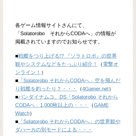
各ゲーム情報サイトさんにて、
「Solatorobo それからCODAへ」の情報が
掲載されていますのでお知らせです。
■
戦艦をつり上げる!? 『ソラトロボ』の世界
観やシステムなどをたっぷり紹介！
（
電撃オ
ンライン！
）
■
「Solatorobo それからCODAへ」空を飛んだ
り戦艦を釣ったり？・・・
（
4Gamer.net
）
■
バンダイナムコ、DS「Solatorobo それから
CODAへ」1,000枚以上の・・・
（
GAME
Watch
）
■
「Solatorobo それからCODAへ」の世界観や
ダハーカの別モードによる・・・