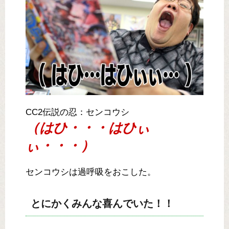
CC2伝説の忍：センコウシ
（はひ・・・はひぃ
ぃ・・・）
センコウシは過呼吸をおこした。
とにかくみんな喜んでいた！！