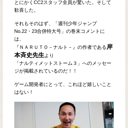
とにかくCC2スタッフ全員が驚いた。そして
歓喜した。
それもそのはず、「週刊少年ジャンプ
No.22・23合併特大号」の巻末コメントに
は、
岸
『ＮＡＲＵＴＯ－ナルト－』の作者である
本斉史先生
より
「ナルティメットストーム３」へのメッセー
ジが掲載されているのだ！！
ゲーム開発者にとって、これほど嬉しいこと
はない！