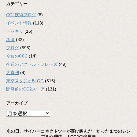
カテゴリー
CC2技術ブログ
(8)
イベント情報
(113)
ドッキリ
(16)
ネタ
(32)
ブログ
(595)
今週のCC2
(14)
今週のアクセル・フレーズ
(49)
大喜利
(4)
東京スタジオBLOG
(316)
開店前のCC2ストア
(131)
アーカイブ
ア
ー
カ
あの日、サイバーコネクトツーが喜び叫んだ、たった１つのシン
イ
プルな理由。 | CC2の楽屋裏