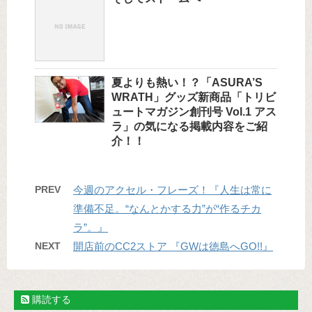
夏よりも熱い！？「ASURA’S
WRATH」グッズ新商品「トリビ
ュートマガジン創刊号 Vol.1 アス
ラ」の気になる掲載内容をご紹
介！！
PREV
今週のアクセル・フレーズ！『人生は常に
準備不足。“なんとかする力”が“作るチカ
ラ”。』
NEXT
開店前のCC2ストア 『GWは徳島へGO!!』
購読する