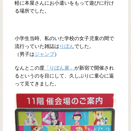
軽に本屋さんにお小遣いをもって遊びに行け
る場所でした。
小学生当時、私のいた学校の女子児童の間で
流行っていた雑誌は
りぼん
でした。
（男子は
ジャンプ
）
なんとこの度
「りぼん展」
が新宿で開催され
るというのを目にして、久しぶりに童心に返
って見てきました。