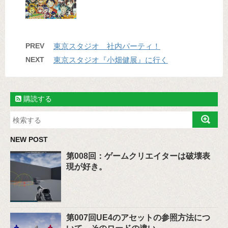
PREV
東京スタジオ 社内パーティ！
NEXT
東京スタジオ『小畑健展』に行く
購読する
NEW POST
第008回：ゲームクリエイターは破壊表
現が好き。
第007回UE4のアセットの参照方法につ