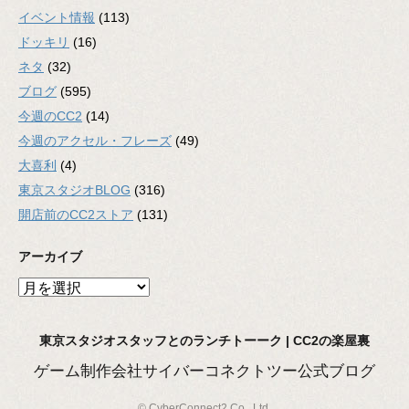
イベント情報
(113)
ドッキリ
(16)
ネタ
(32)
ブログ
(595)
今週のCC2
(14)
今週のアクセル・フレーズ
(49)
大喜利
(4)
東京スタジオBLOG
(316)
開店前のCC2ストア
(131)
アーカイブ
ア
ー
カ
東京スタジオスタッフとのランチトーーク | CC2の楽屋裏
イ
ブ
ゲーム制作会社サイバーコネクトツー公式ブログ
© CyberConnect2 Co., Ltd.