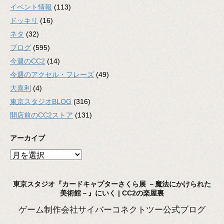
イベント情報
(113)
ドッキリ
(16)
ネタ
(32)
ブログ
(595)
今週のCC2
(14)
今週のアクセル・フレーズ
(49)
大喜利
(4)
東京スタジオBLOG
(316)
開店前のCC2ストア
(131)
アーカイブ
ア
ー
カ
東京スタジオ『カードキャプターさくら展 －魔法にかけられた
イ
美術館－』にいく | CC2の楽屋裏
ブ
ゲーム制作会社サイバーコネクトツー公式ブログ