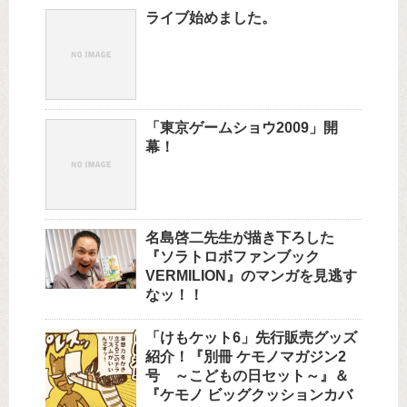
ライブ始めました。
「東京ゲームショウ2009」開
幕！
名島啓二先生が描き下ろした
『ソラトロボファンブック
VERMILION』のマンガを見逃す
なッ！！
「けもケット6」先行販売グッズ
紹介！『別冊 ケモノマガジン2
号 ～こどもの日セット～』＆
『ケモノ ビッグクッションカバ