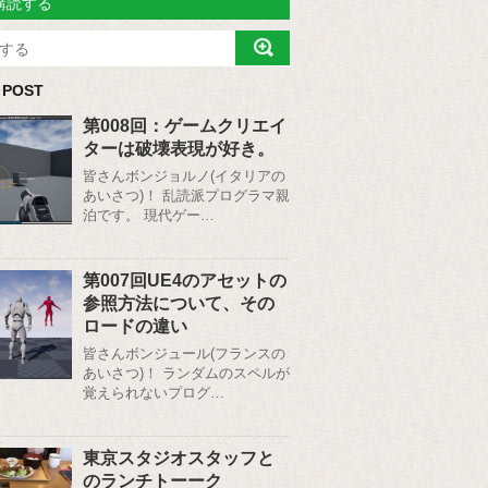
購読する
 POST
第008回：ゲームクリエイ
ターは破壊表現が好き。
皆さんボンジョルノ(イタリアの
あいさつ)！ 乱読派プログラマ親
泊です。 現代ゲー…
第007回UE4のアセットの
参照方法について、その
ロードの違い
皆さんボンジュール(フランスの
あいさつ)！ ランダムのスペルが
覚えられないプログ…
東京スタジオスタッフと
のランチトーーク