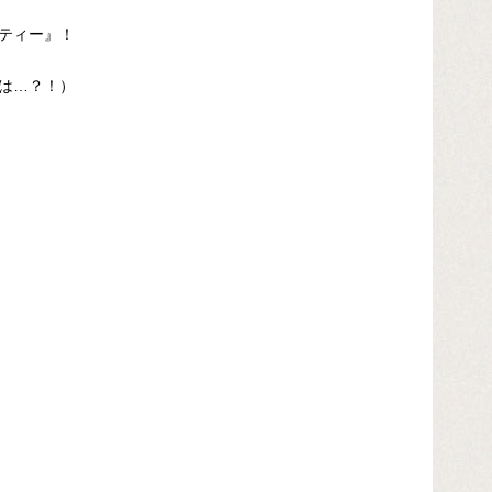
ティー』！
は…？！）