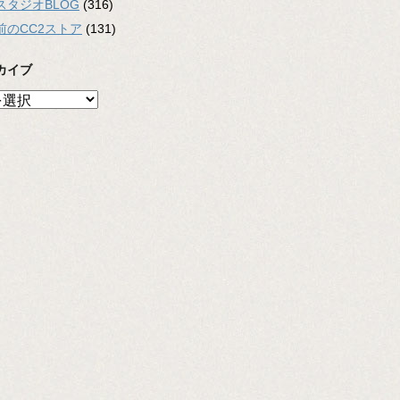
スタジオBLOG
(316)
前のCC2ストア
(131)
カイブ