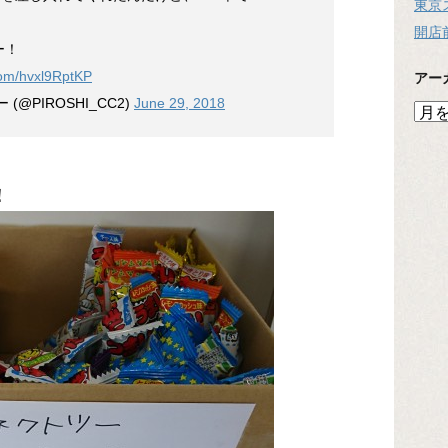
東京
開店
ー！
.com/hvxl9RptKP
アー
@PIROSHI_CC2)
June 29, 2018
ア
ー
カ
イ
ブ
！