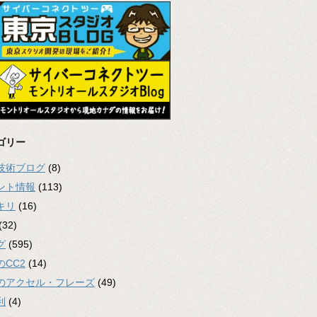
ゴリー
2技術ブログ
(8)
ント情報
(113)
キリ
(16)
(32)
グ
(595)
のCC2
(14)
のアクセル・フレーズ
(49)
利
(4)