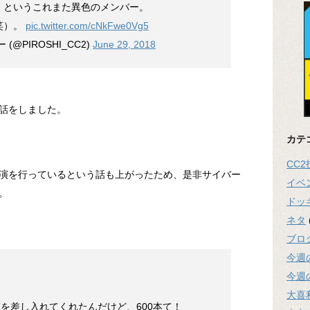
、というこれまた異色のメンバー。
笑）。
pic.twitter.com/cNkFwe0Vg5
@PIROSHI_CC2)
June 29, 2018
話をしました。
カテ
CC
演を行っているという話も上がったため、是非サイバー
イベ
。
ドッ
ネタ
ブロ
今週
今週
大喜
”を差し入れてくれたんだけど、600本て！