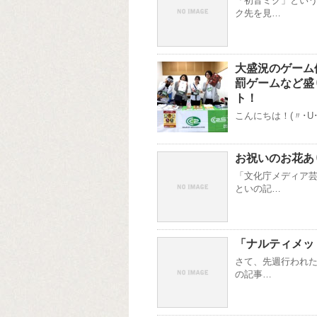
「初音ミク」という
ク先を見…
大盛況のゲーム
罰ゲームなど盛り
ト！
こんにちは！(〃･U
お祝いのお花あ
「文化庁メディア芸
といの記…
「ナルティメッ
さて、先週行われた
の記事…