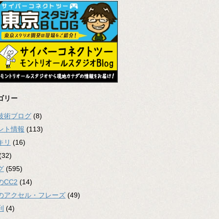
ゴリー
2技術ブログ
(8)
ント情報
(113)
キリ
(16)
(32)
グ
(595)
のCC2
(14)
のアクセル・フレーズ
(49)
利
(4)