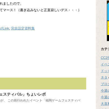
れましたので、
てマース！（書き込みないと正直寂しいデス・・・）
//Link
,
完全設定資料集
カテ
CC
イベ
ドッ
ネタ
ブロ
今週
ェスティバル」ちょいレポ
今週
が、 この前行われたイベント「福岡ゲームフェスティバ
大喜