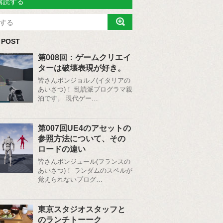
購読する
 POST
第008回：ゲームクリエイ
ターは破壊表現が好き。
皆さんボンジョルノ(イタリアの
あいさつ)！ 乱読派プログラマ親
泊です。 現代ゲー…
第007回UE4のアセットの
参照方法について、その
ロードの違い
皆さんボンジュール(フランスの
あいさつ)！ ランダムのスペルが
覚えられないプログ…
東京スタジオスタッフと
のランチトーーク