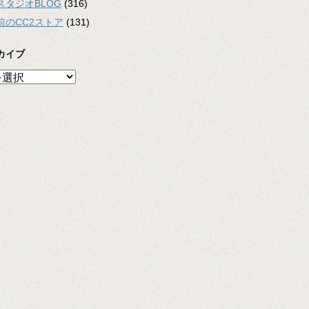
スタジオBLOG
(316)
前のCC2ストア
(131)
カイブ