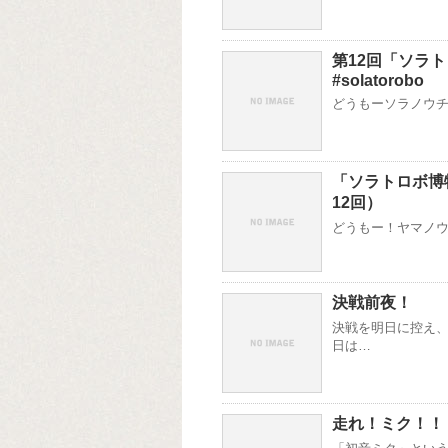
第12回「ソラ
#solatorobo
どうもーソラノウチです
「ソラトロボ博
12回）
どうもー！ヤマノウチ
決戦前夜！
決戦を明日に控え、
日は…
走れ！ミク！！