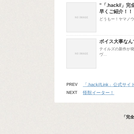
“「.hack//」
早くご紹介！！
どうもー！ヤマノウチ
ボイス大事なん
テイルズの新作が発
ヴ…
PREV
「.hack//Link」公式サ
NEXT
怪獣イーター！
「完全