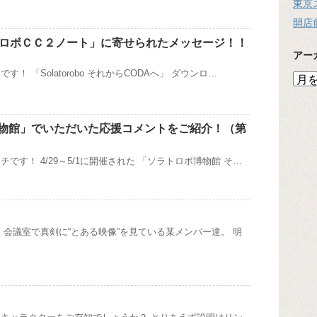
東京
開店
トロボＣＣ２ノート」に寄せられたメッセージ！！
アー
！ 「Solatorobo それからCODAへ」 ダウンロ…
ア
ー
カ
イ
物館」でいただいた応援コメントをご紹介！（第
ブ
です！ 4/29～5/1に開催された 「ソラトロボ博物館 そ…
 会議室で真剣に“とある映像”を見ている某メンバー達。 明