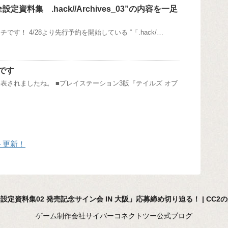
完全設定資料集 .hack//Archives_03”の内容を一足
です！ 4/28より先行予約を開始している “「.hack/…
です
表されましたね。 ■プレイステーション3版『テイルズ オブ
イト更新！
設定資料集02 発売記念サイン会 IN 大阪」応募締め切り迫る！ | CC2
ゲーム制作会社サイバーコネクトツー公式ブログ