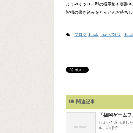
ようやくツリー型の掲示板も実装さ
皆様の書き込みをどんどんお待ちし
-
ブログ
.hack
,
.hack//G.U.
,
.hack
関連記事
「福岡ゲームフ
ちょいと遅れました
ル」の様子…