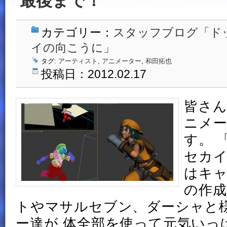
最後まで！
カテゴリー：
スタッフブログ「ド
イの向こうに」
タグ:
アーティスト
,
アニメーター
,
和田拓也
投稿日：2012.02.17
皆さん
ニメ
す。
セカ
はキ
の作成
トやマサルセブン、ダーシャと
ー達が 体全部を使って元気いっ