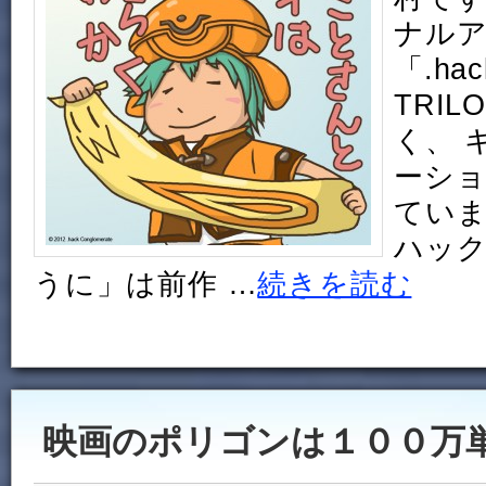
ナル
「.hac
TRI
く、 
ーシ
ていま
ハッ
うに」は前作 …
続きを読む
映画のポリゴンは１００万