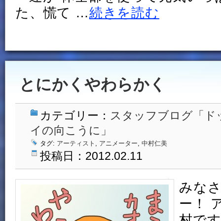
た、慌て …
続きを読む
とにかくやわらかく
カテゴリー：
スタッフブログ「ド
イの向こうに」
タグ:
アーティスト
,
アニメーター
,
中村仁美
投稿日：2012.02.11
みな
ー！ 
村です