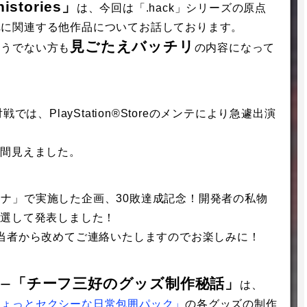
histories」
は、今回は「.hack」シリーズの原点
とそれに関連する他作品についてお話しております。
見ごたえバッチリ
もそうでない方も
の内容になって
ン対戦では、PlayStation®Storeのメンテにより急遽出演
垣間見えました。
アリーナ」で実施した企画、30敗達成記念！開発者の私物
抽選して発表しました！
当者から改めてご連絡いたしますのでお楽しみに！
「チーフ三好のグッズ制作秘話」
ナー
は、
k//ちょっとセクシーな日常包囲パック」
の各グッズの制作