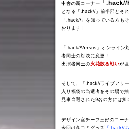
「.hack//
中舎の新コーナー
となる「.hack//」前半部
「.hack//」を知っている方
おります！
「.hack//Versus」オンライ
者同士の対決に変更！
出演者同士の
火花散る戦い
が
そして、「.hack//ライブ
入り福袋の当選者をその場で
見事当選された9名の方には担
デザイン室チーフ三好のコー
今回は冬コミグッズ
「.hac