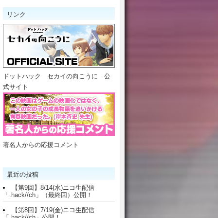
リンク
ドットハック セカイの向こうに 公
式サイト
著名人からの応援コメント
最近の投稿
【第9回】8/14(水)ニコ生配信
「.hack//ch」（最終回）公開！
【第8回】7/19(金)ニコ生配信
「.hack//ch」公開！