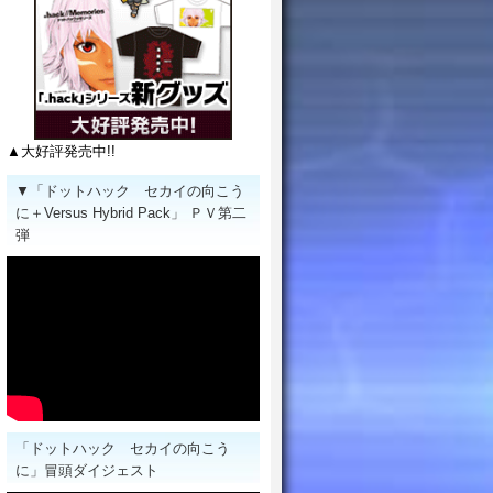
▲大好評発売中!!
▼「ドットハック セカイの向こう
に＋Versus Hybrid Pack」 ＰＶ第二
弾
「ドットハック セカイの向こう
に」冒頭ダイジェスト