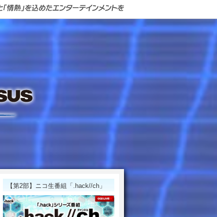
【第2部】ニコ生番組「.hack//ch」