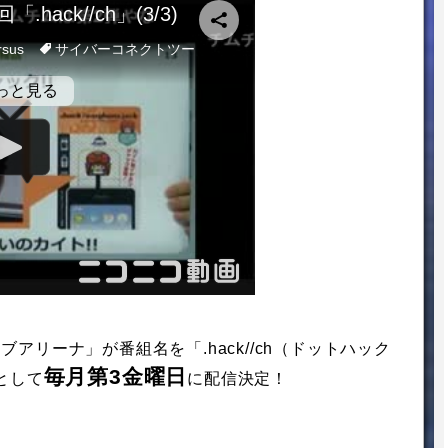
イブアリーナ」が番組名を「.hack//ch（ドットハック
毎月第3金曜日
として
に配信決定！