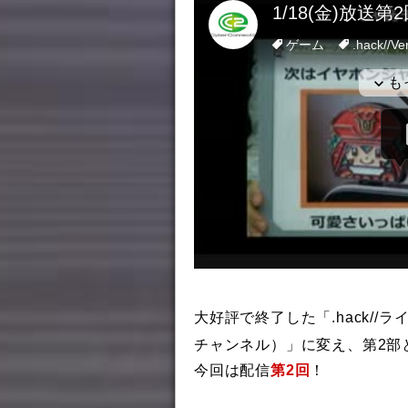
大好評で終了した「.hack//ラ
チャンネル）」に変え、第2部
今回は配信
第2回
！