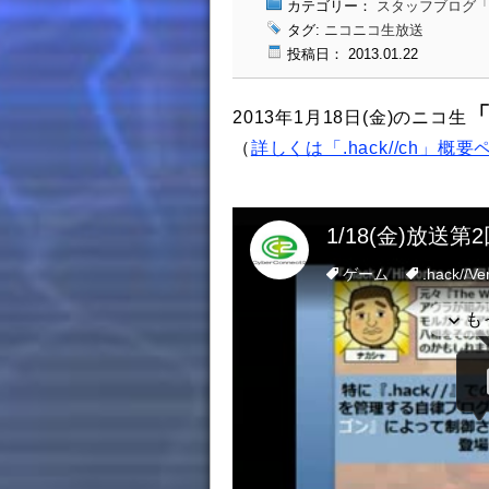
カテゴリー：
スタッフブログ「ドッ
タグ:
ニコニコ生放送
投稿日： 2013.01.22
「
2013年1月18日(金)のニコ生
（
詳しくは「.hack//ch」概