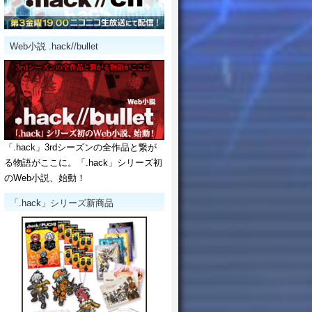
Web小説 .hack//bullet
「.hack」3rdシーズンの全作品と繋が
る物語がここに。「.hack」シリーズ初
のWeb小説、始動！
「.hack」シリーズ新商品