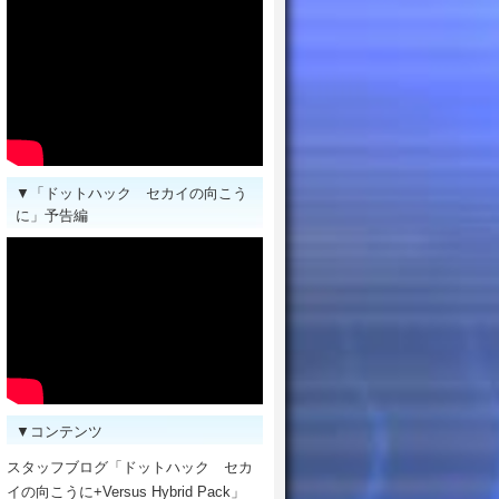
▼「ドットハック セカイの向こう
に」予告編
▼コンテンツ
スタッフブログ「ドットハック セカ
イの向こうに+Versus Hybrid Pack」