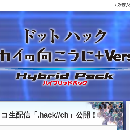
ニコ生配信「.hack//ch」公開！