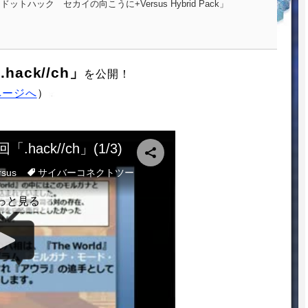
トハック セカイの向こうに+Versus Hybrid Pack」
.hack//ch」
を公開！
要ページへ
）