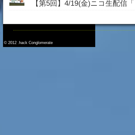
【第5回】4/19(金)ニコ生配信「.h
© 2012 .hack Conglomerate