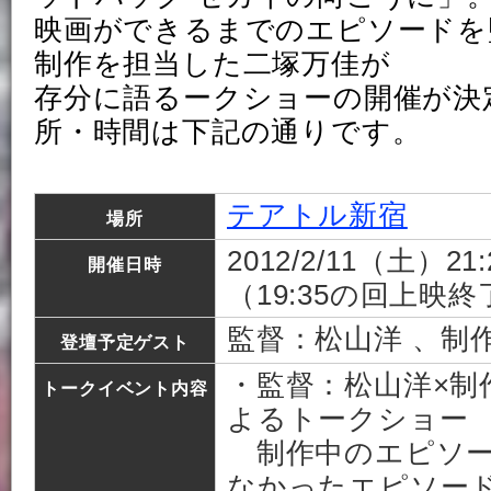
映画ができるまでのエピソードを
制作を担当した二塚万佳が
存分に語るークショーの開催が決
所・時間は下記の通りです。
テアトル新宿
場所
2012/2/11（土）2
開催日時
（19:35の回上映
監督：松山洋 、制
登壇予定ゲスト
・監督：松山洋×制
トークイベント内容
よるトークショー
制作中のエピソー
なかったエピソー