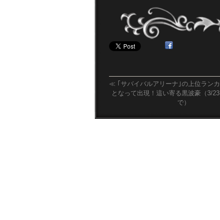
≪
｢サバイバルアリーナ｣の上位ラン
となって出現！這い寄る黒波豪（3/23(
で）