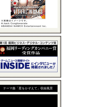
テーマ曲「星をかぞえて」収録風景