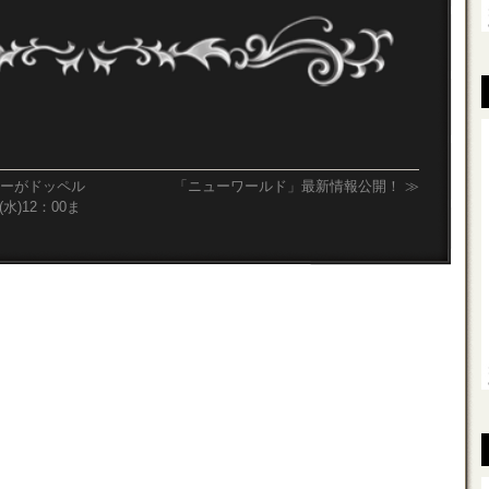
カーがドッペル
「ニューワールド」最新情報公開！
≫
水)12：00ま