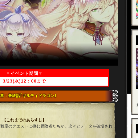
▼
イベント期間
▼
3/23(水)12：00まで
章：最終話｢ギルティドラゴン｣
【これまでのあらすじ】
高難度のクエストに挑む冒険者たちが、次々とデータを破壊され