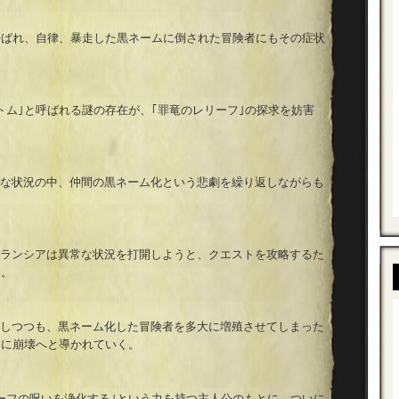
呼ばれ、自律、暴走した黒ネームに倒された冒険者にもその症状
トム｣と呼ばれる謎の存在が、｢罪竜のレリーフ｣の探求を妨害
な状況の中、仲間の黒ネーム化という悲劇を繰り返しながらも
ランシアは異常な状況を打開しようと、クエストを攻略するた
る。
しつつも、黒ネーム化した冒険者を多大に増殖させてしまった
いに崩壊へと導かれていく。
ーフの呪いを浄化する｣という力を持つ主人公のもとに、ついに