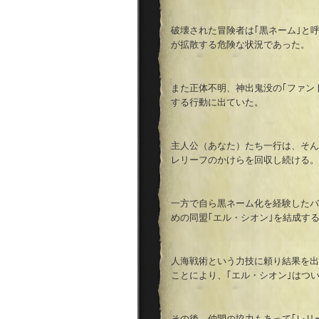
破壊された冒険者は｢黒ネーム｣と
が拡散する危険な状況であった。
また正体不明、神出鬼没の｢ファン
する行動に出ていた。
主人公（あなた）たち一行は、そん
レリーフのかけらを回収し続ける。
一方で自ら黒ネーム化を経験したバ
めの同盟｢エル・シオン｣を結成す
人海戦術という力技に頼り結果を出
ことにより、｢エル・シオン｣はつ
その後、仲間の協力もあって｢レリ