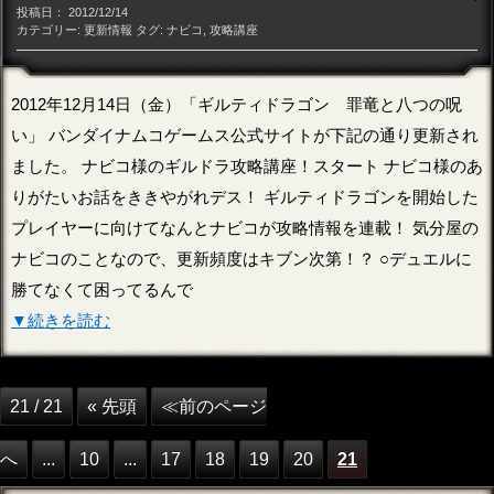
投稿日：
2012/12/14
カテゴリー:
更新情報
タグ:
ナビコ
,
攻略講座
2012年12月14日（金）「ギルティドラゴン 罪竜と八つの呪
い」 バンダイナムコゲームス公式サイトが下記の通り更新され
ました。 ナビコ様のギルドラ攻略講座！スタート ナビコ様のあ
りがたいお話をききやがれデス！ ギルティドラゴンを開始した
プレイヤーに向けてなんとナビコが攻略情報を連載！ 気分屋の
ナビコのことなので、更新頻度はキブン次第！？ ○デュエルに
勝てなくて困ってるんで
▼続きを読む
21 / 21
« 先頭
≪前のページ
へ
...
10
...
17
18
19
20
21