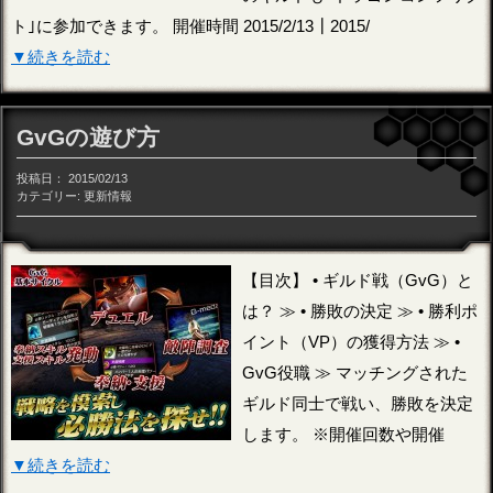
ト｣に参加できます。 開催時間 2015/2/13┃2015/
▼続きを読む
GvGの遊び方
投稿日：
2015/02/13
カテゴリー:
更新情報
【目次】 • ギルド戦（GvG）と
は？ ≫ • 勝敗の決定 ≫ • 勝利ポ
イント（VP）の獲得方法 ≫ •
GvG役職 ≫ マッチングされた
ギルド同士で戦い、勝敗を決定
します。 ※開催回数や開催
▼続きを読む