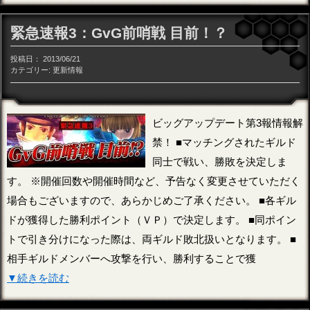
緊急速報3：GvG前哨戦 目前！？
投稿日：
2013/06/21
カテゴリー:
更新情報
ビッグアップデート第3報情報解
禁！ ■マッチングされたギルド
同士で戦い、勝敗を決定しま
す。 ※開催回数や開催時間など、予告なく変更させていただく
場合もございますので、あらかじめご了承ください。 ■各ギル
ドが獲得した勝利ポイント（ＶＰ）で決定します。 ■同ポイン
トで引き分けになった際は、両ギルド敗北扱いとなります。 ■
相手ギルドメンバーへ攻撃を行い、勝利することで獲
▼続きを読む