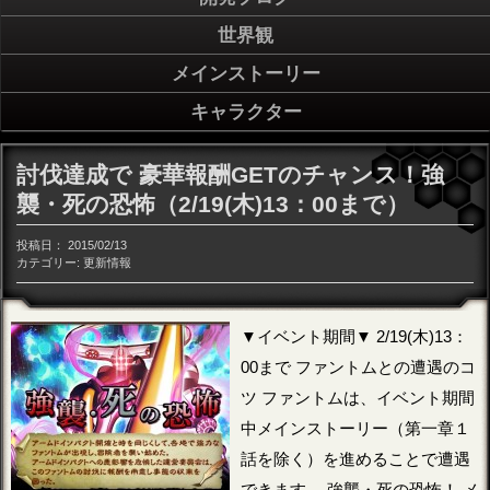
世界観
メインストーリー
キャラクター
討伐達成で 豪華報酬GETのチャンス！強
襲・死の恐怖（2/19(木)13：00まで）
投稿日：
2015/02/13
カテゴリー:
更新情報
▼イベント期間▼ 2/19(木)13：
00まで ファントムとの遭遇のコ
ツ ファントムは、イベント期間
中メインストーリー（第一章１
話を除く）を進めることで遭遇
できます。 強襲・死の恐怖！ メ