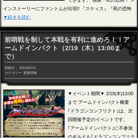
インストーリーにファントムが出現!! 『スケィス』『死の恐怖
▼続きを読む
前哨戦を制して本戦を有利に進めろ！！ア
ームドインパクト（2/19（木）13:00ま
で）
投稿日：
2015/02/13
カテゴリー:
更新情報
▼イベント期間▼ 2/19(木)13:00
まで アームドインパクト概要
｢ドラゴンコンフリクト｣は、次
回開催予定のイベントです。
｢アームドインパクト｣に不参加
のギルドも｢ドラゴンコンフリク