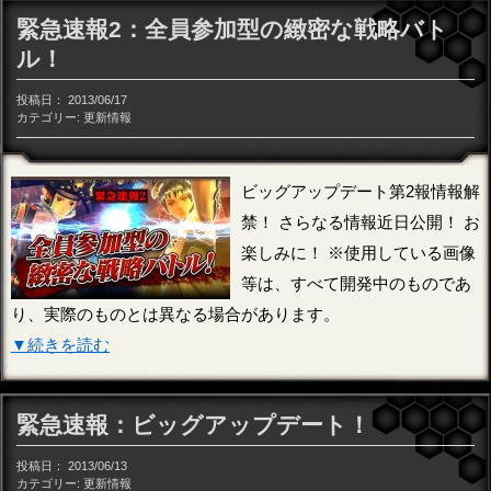
緊急速報2：全員参加型の緻密な戦略バト
ル！
投稿日：
2013/06/17
カテゴリー:
更新情報
ビッグアップデート第2報情報解
禁！ さらなる情報近日公開！ お
楽しみに！ ※使用している画像
等は、すべて開発中のものであ
り、実際のものとは異なる場合があります。
▼続きを読む
緊急速報：ビッグアップデート！
投稿日：
2013/06/13
カテゴリー:
更新情報