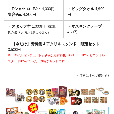
・
Tシャツ ロゴVer.
4,000円／
・
ビッグタオル
4,900
集合Ver.
4,200円
円
・
スタッフ本
1,000円
・
マスキングテープ
（初回特
450円
典の缶バッジは付属しません）
・
【今だけ】資料集＆アクリルスタンド 限定セット
3,500円
※『テイルコンチェルト』新約設定資料集 LIGHT EDITION とアクリル
スタンド3つが入った、お得なセットです
※価格はすべて税込です