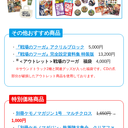
その他おすすめ商品
・
『戦場のフーガ』アクリルブロック
5,000円
・
『戦場のフーガ』完全設定資料集 特装版
13,200円
※
・
＜アウトレット＞戦場のフーガ 福袋
4,000円
※サウンドトラック2種と関連グッズが入った福袋です。CDの爪
部分が破損したアウトレット商品を使用しております。
特別価格商品
・
別冊ケモノマガジン 1号 マルチクロス
1,650円
→
1,000円
・
「別冊ケモノマガジン」執筆陣大集合 クリアファ