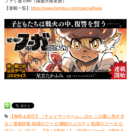
ファミ通.com（隔週火曜更新）
【連載一覧】
https://www.famitsu.com/special/fuga
【無料＆割引】『チェイサーゲーム』ほか この夏に熱すぎ
る！漫画特集
,
戦場のフーガ 鋼鉄のメロディ
,
戦場のフーガ 公
式グッズ（DLC）
,
【祝！5周年！】『戦場のフーガ』5周年あ