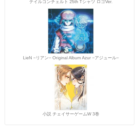
テイルコンチェルト 25th Tシャツ ロゴVer.
LieN −リアン− Original Album Azur −アジュール−
小説 チェイサーゲームW 3巻