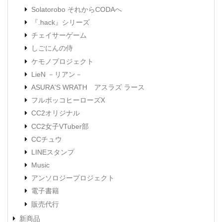
Solatorobo それからCODAへ
『.hack』シリーズ
チェイサーゲーム
しごにんの侍
ケモノプロジェクト
LieN －リアン－
ASURA'S WRATH アスラズ ラース
フルボッコヒーローズX
CC2オリジナル
CC2女子VTuber部
CCチュウ
LINEスタンプ
Music
アンソロジープロジェクト
電子書籍
販売代行
新商品