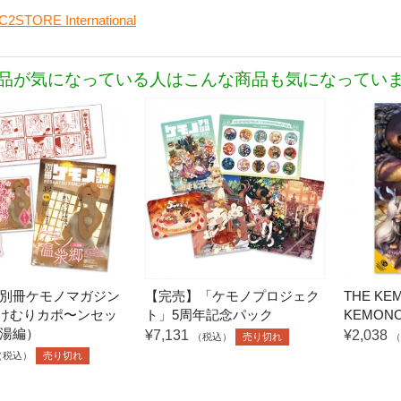
C2STORE International
品が気になっている人はこんな商品も気になってい
別冊ケモノマガジン
【完売】「ケモノプロジェク
THE KEM
湯けむりカポ〜ンセッ
ト」5周年記念パック
KEMONO
湯編）
¥7,131
¥2,038
（税込）
売り切れ
（
（税込）
売り切れ