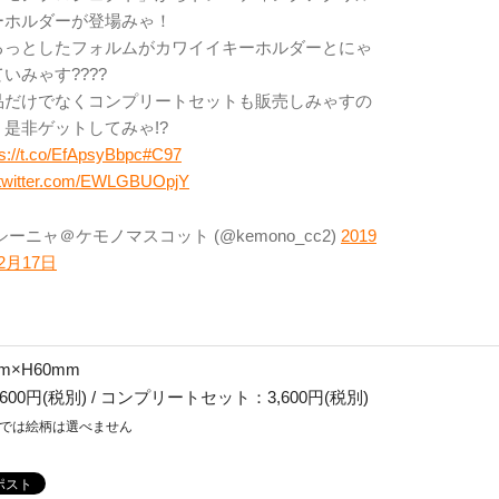
ーホルダーが登場みゃ！
るっとしたフォルムがカワイイキーホルダーとにゃ
いみゃす????
品だけでなくコンプリートセットも販売しみゃすの
、是非ゲットしてみゃ!?
ps://t.co/EfApsyBbpc
#C97
.twitter.com/EWLGBUOpjY
シーニャ＠ケモノマスコット (@kemono_cc2)
2019
2月17日
m×H60mm
00円(税別) / コンプリートセット：3,600円(税別)
では絵柄は選べません