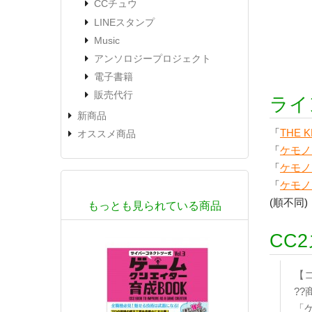
CCチュウ
LINEスタンプ
Music
アンソロジープロジェクト
電子書籍
販売代行
ライ
新商品
「
THE 
オススメ商品
「
ケモノマ
「
ケモノマ
「
ケモノマ
(順不同)
もっとも見られている商品
CC
【
??
「