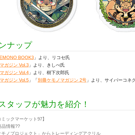
ンナップ
KEMONO BOOK3
」より、リコセ氏
ガジン Vol.3
」より、きしべ氏
ガジン Vol.4
」より、樹下次郎氏
ガジン Vol.5
」「
別冊ケモノマガジン 2号
」より、サイバーコネ
2スタッフが魅力を紹介！
コミックマーケット97】
商品情報??
ケモノプロジェクト」からトレーディングアクリル