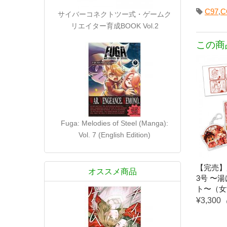
C97
,
C
サイバーコネクトツー式・ゲームク
リエイター育成BOOK Vol.2
この商
Fuga: Melodies of Steel (Manga):
Vol. 7 (English Edition)
【完売】
オススメ商品
3号 〜
ト〜（女
¥3,300