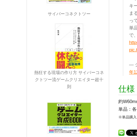
キ
ま
サイバーコネクトツー
って
単
で
htt
pic
— 
年1
熱狂する現場の作り方 サイバーコネ
クトツー流ゲームクリエイター超十
則
仕様
約W60m
単品：各6
※単品購入