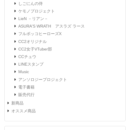
しごにんの侍
ケモノプロジェクト
LieN －リアン－
ASURA'S WRATH アスラズ ラース
フルボッコヒーローズX
CC2オリジナル
CC2女子VTuber部
CCチュウ
LINEスタンプ
Music
アンソロジープロジェクト
電子書籍
販売代行
新商品
オススメ商品