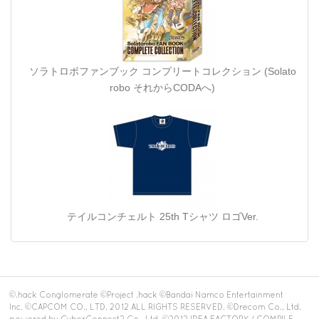
ソラトロボファンブック コンプリートコレクション (Solato
robo それからCODAへ)
テイルコンチェルト 25th Tシャツ ロゴVer.
©.hack Conglomerate ©Project .hack ©Bandai Namco Entertainment
Inc. ©CAPCOM CO., LTD. 2012 ALL RIGHTS RESERVED. ©Drecom Co., Ltd.
powered by CyberConnect2 Co., Ltd. ©2012 IDEA FACTORY / COMPILE