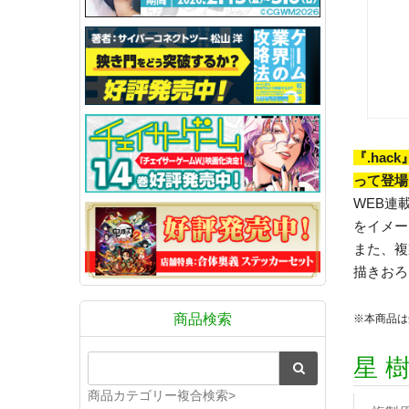
『.ha
って登場
WEB連載
をイメー
また、複
描きおろ
商品検索
※本商品は
星 
商品カテゴリー複合検索>