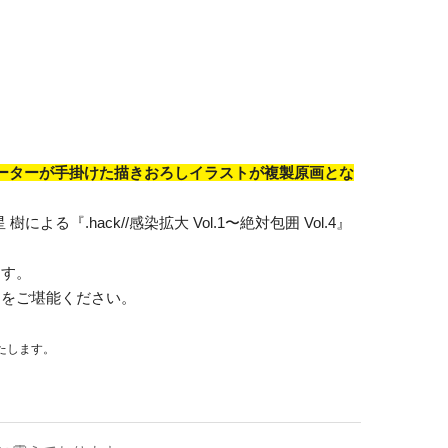
トレーターが手掛けた描きおろしイラストが複製原画とな
る『.hack//感染拡大 Vol.1〜絶対包囲 Vol.4』
ます。
品をご堪能ください。
たします。