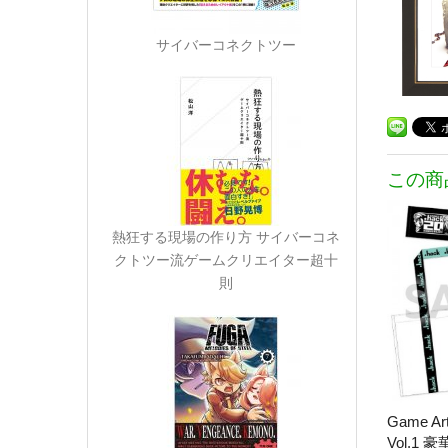
サイバーコネクトツー
この商
熱狂する現場の作り方 サイバーコネ
クトツー流ゲームクリエイター超十
則
Game Art
Vol.1 