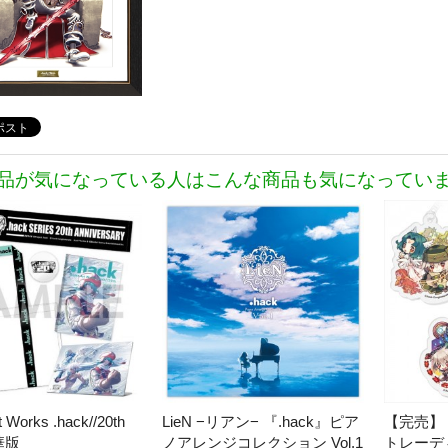
品が気になっている人はこんな商品も気になってい
 Works .hack//20th
LieN −リアン− 『.hack』ピア
【完売】『
豪華版
ノアレンジコレクション Vol.1
トレーデ