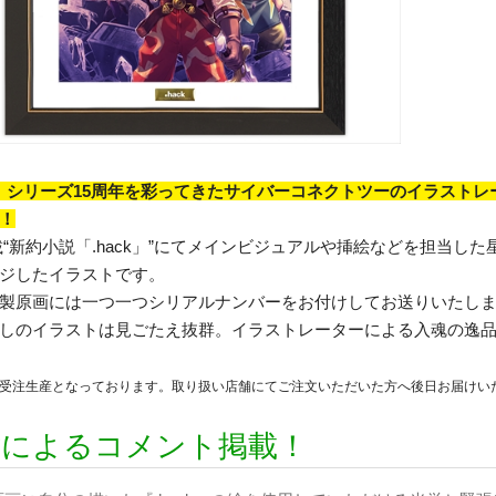
ck』シリーズ15周年を彩ってきたサイバーコネクトツーのイラス
！
“新約小説「.hack」”にてメインビジュアルや挿絵などを担当した星 樹によ
ジしたイラストです。
製原画には一つ一つシリアルナンバーをお付けしてお送りいたし
しのイラストは見ごたえ抜群。イラストレーターによる入魂の逸
受注生産となっております。取り扱い店舗にてご注文いただいた方へ後日お届けい
樹によるコメント掲載！