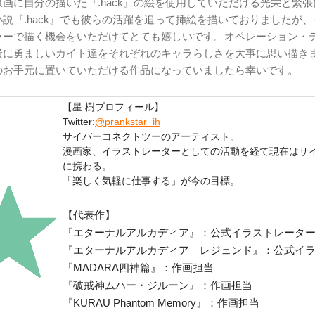
原画に自分の描いた『.hack』の絵を使用していただける光栄と緊
小説『.hack』でも彼らの活躍を追って挿絵を描いておりましたが
ラーで描く機会をいただけてとても嬉しいです。オペレーション・
景に勇ましいカイト達をそれぞれのキャラらしさを大事に思い描き
のお手元に置いていただける作品になっていましたら幸いです。
【星 樹プロフィール】
Twitter:
@prankstar_ih
サイバーコネクトツーのアーティスト。
漫画家、イラストレーターとしての活動を経て現在はサイ
に携わる。
「楽しく気軽に仕事する」が今の目標。
【代表作】
『エターナルアルカディア』：公式イラストレータ
『エターナルアルカディア レジェンド』：公式イ
『MADARA四神篇』：作画担当
『破戒神ムハー・ジルーン』：作画担当
『KURAU Phantom Memory』：作画担当