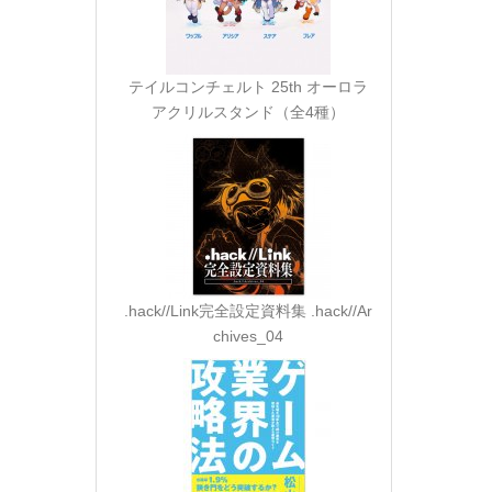
テイルコンチェルト 25th オーロラ
アクリルスタンド（全4種）
.hack//Link完全設定資料集 .hack//Ar
chives_04