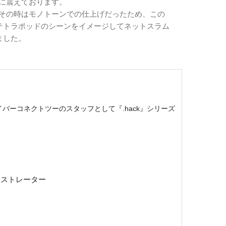
張に震えております。
、その時はモノトーンでの仕上げだったため、この
テトラポッドのシーンをイメージしてネットスラム
ました。
バーコネクトツーのスタッフとして『.hack』シリーズ
ー
ラストレーター