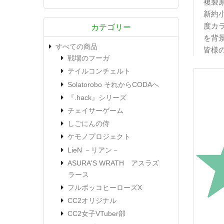
複製
新約
度カ
カテゴリー
を背
すべての商品
皆様
戦場のフーガ
テイルコンチェルト
Solatorobo それからCODAへ
『.hack』シリーズ
チェイサーゲーム
しごにんの侍
ケモノプロジェクト
LieN －リアン－
ASURA'S WRATH アスラズ
ラース
フルボッコヒーローズX
CC2オリジナル
CC2女子VTuber部