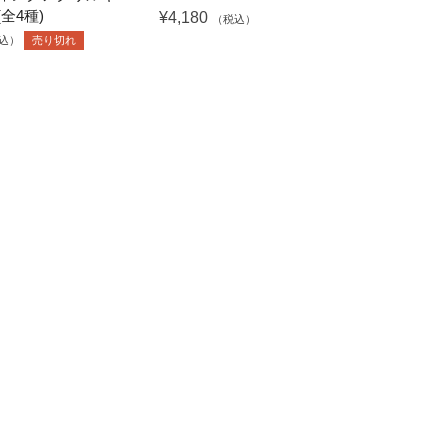
全4種)
¥4,180
（税込）
込）
売り切れ