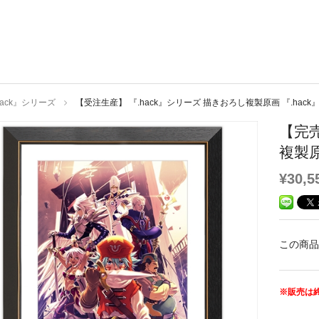
hack』シリーズ
【受注生産】 『.hack』シリーズ 描きおろし複製原画 『.hack』v
【完売
複製原画
¥30,5
この商品
※販売は