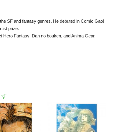
n the SF and fantasy genres. He debuted in Comic Gao!
ist prize.
let Hero Fantasy: Dan no bouken, and Anima Gear.
ます