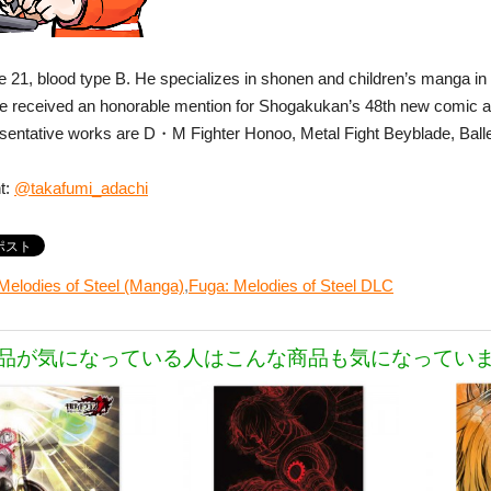
 21, blood type B. He specializes in shonen and children’s manga i
e received an honorable mention for Shogakukan’s 48th new comic art
esentative works are D・M Fighter Honoo, Metal Fight Beyblade, Bal
t:
@takafumi_adachi
Melodies of Steel (Manga)
,
Fuga: Melodies of Steel DLC
品が気になっている人はこんな商品も気になってい