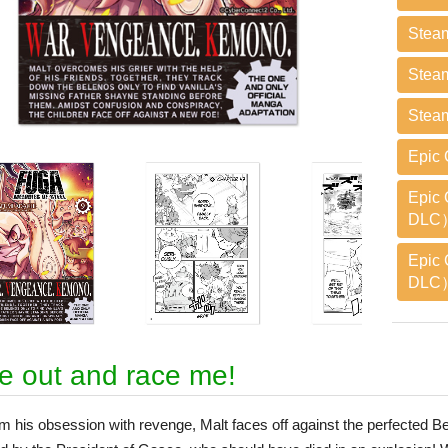
Stea
Stea
Stea
Epic
Epic 
DLC
Epic 
DLC
 out and race me!
m his obsession with revenge, Malt faces off against the perfected Bel