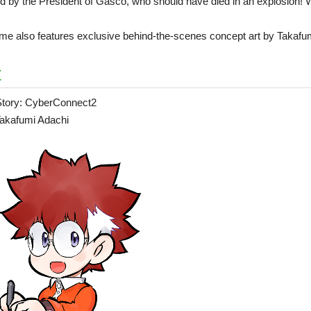
ed by the President of Gasco, who should have died in an explosion! W
me also features exclusive behind-the-scenes concept art by Takafu
t
 Story: CyberConnect2
akafumi Adachi