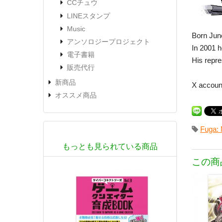
CCチュウ
LINEスタンプ
Music
Born June
アンソロジープロジェクト
In 2001 h
電子書籍
His repr
販売代行
新商品
X accoun
オススメ商品
Fuga: 
もっとも見られている商品
この商