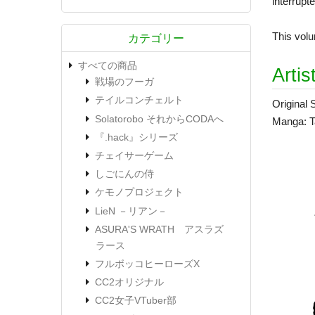
interrupt
This volu
カテゴリー
すべての商品
Artis
戦場のフーガ
テイルコンチェルト
Original
Solatorobo それからCODAへ
Manga: T
『.hack』シリーズ
チェイサーゲーム
しごにんの侍
ケモノプロジェクト
LieN －リアン－
ASURA'S WRATH アスラズ
ラース
フルボッコヒーローズX
CC2オリジナル
CC2女子VTuber部