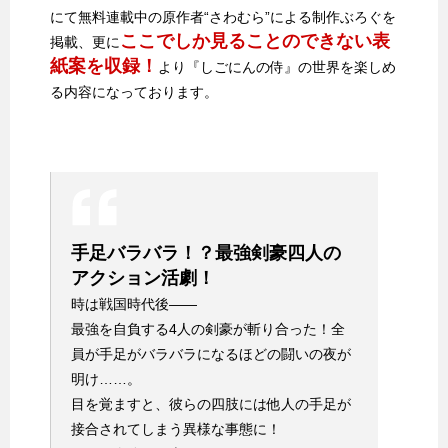
にて無料連載中の原作者“さわむら”による制作ぶろぐを
ここでしか見ることのできない表
掲載、更に
紙案を収録！
より『しごにんの侍』の世界を楽しめ
る内容になっております。
手足バラバラ！？最強剣豪四人の
アクション活劇！
時は戦国時代後――​
最強を自負する4人の剣豪が斬り合った！全
員が手足がバラバラになるほどの闘いの夜が
明け……。​
目を覚ますと、彼らの四肢には他人の手足が
接合されてしまう異様な事態に！​