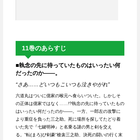
11巻のあらすじ
■執念の先に待っていたものはいったい何
だったのか――。
“さあ……どいつもこいつも泣きやがれ”
六道丸はついに億家の喉元へ食らいついた。しかしそ
の正体は億家ではなく……!?執念の先に待っていたもの
はいったい何だったのか――。一方、一郎左の攻撃に
より重症を負った三之助。死に場所を探してたどり着
いた先で『七鍵明神』と名乗る謎の男と剣を交え
る。”転(まろ)び剣豪”槍衾三之助、決死の闘いの行く末