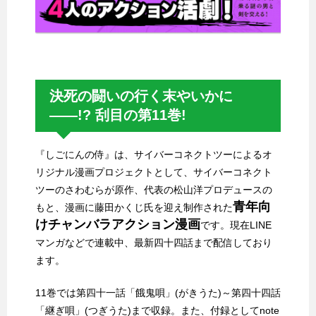
決死の闘いの行く末やいかに
――!? 刮目の第11巻!
『しごにんの侍』は、サイバーコネクトツーによるオ
リジナル漫画プロジェクトとして、サイバーコネクト
ツーのさわむらが原作、代表の松山洋プロデュースの
青年向
もと、漫画に藤田かくじ氏を迎え制作された
けチャンバラアクション漫画
です。現在LINE
マンガなどで連載中、最新四十四話まで配信しており
ます。
11巻では第四十一話「餓鬼唄」(がきうた)～第四十四話
「継ぎ唄」(つぎうた)まで収録。また、付録としてnote