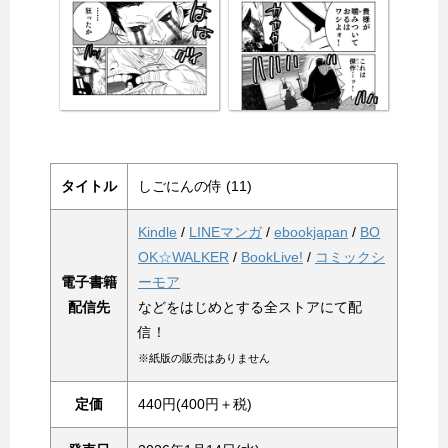
タイトル
しごにんの侍 (11)
Kindle
/
LINEマンガ
/
ebookjapan
/
BO
OK☆WALKER
/
BookLive!
/
コミックシ
電子書籍
ーモア
配信先
などをはじめとする全ストアにて配
信！
※紙版の販売はありません
定価
440円(400円＋税)