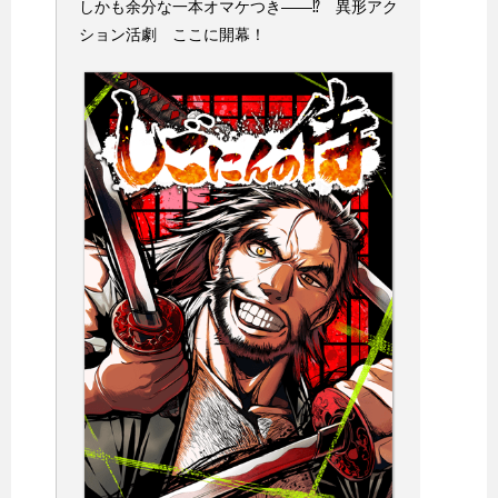
しかも余分な一本オマケつき――⁉ 異形アク
ション活劇 ここに開幕！​