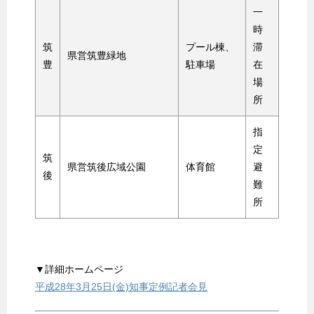
一
時
筑
プール棟、
滞
県営筑豊緑地
豊
駐車場
在
場
所
指
定
筑
県営筑後広域公園
体育館
避
後
難
所
▼詳細ホームページ
平成28年3月25日(金)知事定例記者会見