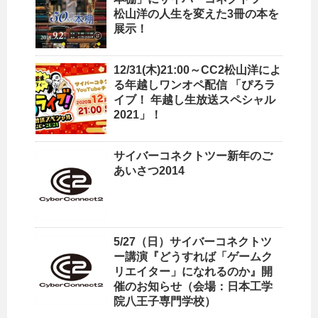
松山洋の人生を変えた3冊の本を
展示！
12/31(木)21:00～CC2松山洋によ
る年越しワンオペ配信 「ぴろラ
イブ！ 年越し生放送スペシャル
2021」！
サイバーコネクトツー新年のご
あいさつ2014
5/27（日）サイバーコネクトツ
ー講演『どうすれば「ゲームク
リエイター」になれるのか』開
催のお知らせ（会場：日本工学
院八王子専門学校）