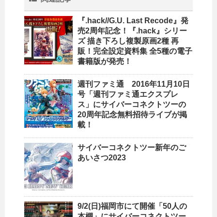
『.hack//G.U. Last Recode』発
売2周年記念！『.hack』シリー
ズ 描き下ろし複製原画2種 再
販！完全設定資料集 全5種の電子
書籍版が発売！
週刊ファミ通 2016年11月10日
号「週刊ファミ通エクスプレ
ス」にサイバーコネクトツーの
20周年記念無料招待ライブが掲
載！
サイバーコネクトツー新年のご
あいさつ2023
9/2(日)福岡市にて開催「50人の
本棚」にサイバーコネクトツー