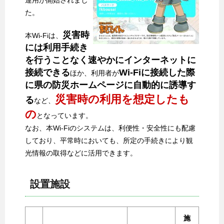
運用が開始されまし
た。
災害時
本Wi-Fiは、
には利用手続き
を行うことなく速やかにインターネットに
接続できる
Wi-Fiに接続した際
ほか、利用者が
に県の防災ホームページに自動的に誘導す
災害時の利用を想定したも
る
など、
の
となっています。
なお、本Wi-Fiのシステムは、利便性・安全性にも配慮
しており、平常時においても、所定の手続きにより観
光情報の取得などに活用できます。
設置施設
施