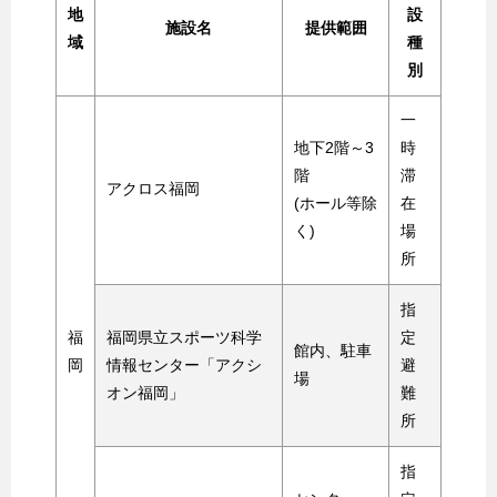
地
設
施設名
提供範囲
域
種
別
一
地下2階～3
時
階
滞
アクロス福岡
(ホール等除
在
く)
場
所
指
福
福岡県立スポーツ科学
定
館内、駐車
岡
情報センター「アクシ
避
場
オン福岡」
難
所
指