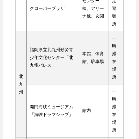
センター
定
クローバープラザ
棟、アリー
避
ナ棟、玄関
難
所
一
時
福岡県立北九州勤労青
本館、体育
滞
少年文化センター「北
館、駐車場
在
九州パレス」
場
北
所
九
一
州
時
開門海峡ミュージアム
滞
館内
「海峡ドラマシップ」
在
場
所