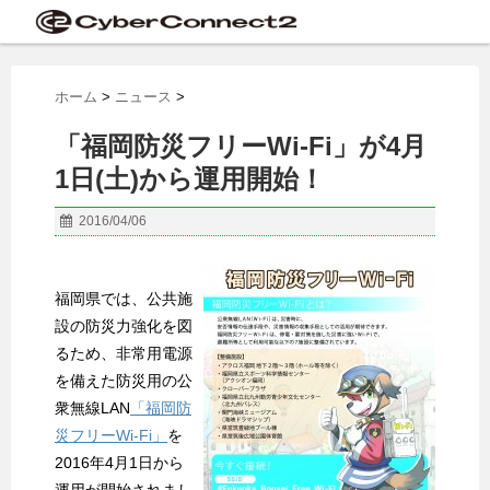
ホーム
>
ニュース
>
「福岡防災フリーWi-Fi」が4月
1日(土)から運用開始！
2016/04/06
福岡県では、公共施
設の防災力強化を図
るため、非常用電源
を備えた防災用の公
衆無線LAN
「福岡防
災フリーWi-Fi」
を
2016年4月1日から