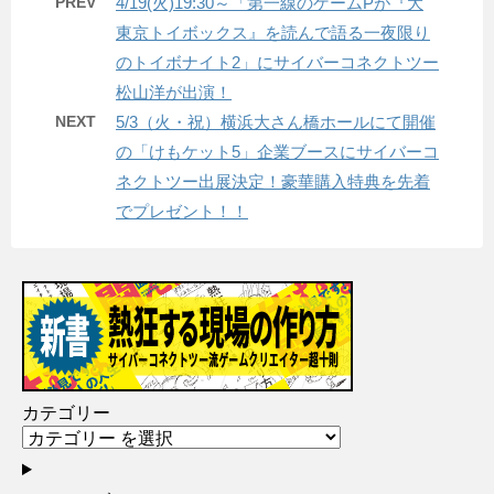
PREV
4/19(火)19:30～「第一線のゲームPが『大
東京トイボックス』を読んで語る一夜限り
のトイボナイト2」にサイバーコネクトツー
松山洋が出演！
NEXT
5/3（火・祝）横浜大さん橋ホールにて開催
の「けもケット5」企業ブースにサイバーコ
ネクトツー出展決定！豪華購入特典を先着
でプレゼント！！
カテゴリー