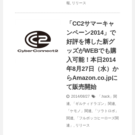
報
,
リリース
「CC2サマーキャ
ンペーン2014」で
好評を博した新グ
ッズがWEBでも購
入可能！本日2014
年8月27日（水）か
らAmazon.co.jpに
て販売開始
2014/08/27
「.hack」関
連
,
「ギルティドラゴン」関連
,
「ケモノ」関連
,
「ソラトロボ」
関連
,
「フルボッコヒーローズ関
連」
,
リリース