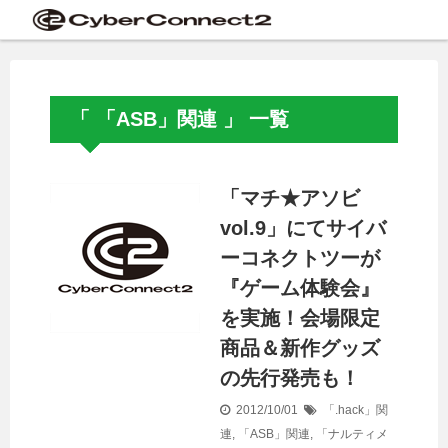
「 「ASB」関連 」 一覧
「マチ★アソビ
vol.9」にてサイバ
ーコネクトツーが
『ゲーム体験会』
を実施！会場限定
商品＆新作グッズ
の先行発売も！
2012/10/01
「.hack」関
連
,
「ASB」関連
,
「ナルティメ