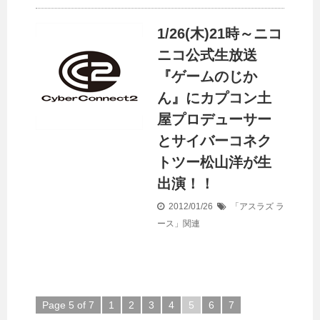
1/26(木)21時～ニコ
ニコ公式生放送
『ゲームのじか
ん』にカプコン土
屋プロデューサー
とサイバーコネク
トツー松山洋が生
出演！！
2012/01/26
「アスラズ ラ
ース」関連
Page 5 of 7
1
2
3
4
5
6
7