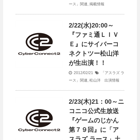
ース」関連
,
掲載情報
2/22(水)20:00～
『ファミ通ＬＩＶ
Ｅ』にサイバーコ
ネクトツー松山洋
が生出演！！
2012/02/21
「アスラズ ラ
ース」関連
,
松山洋 出演情報
2/23(木)21：00～ニ
コニコ公式生放送
『ゲームのじかん
第７９回』に「ア
スラズ ラース」土