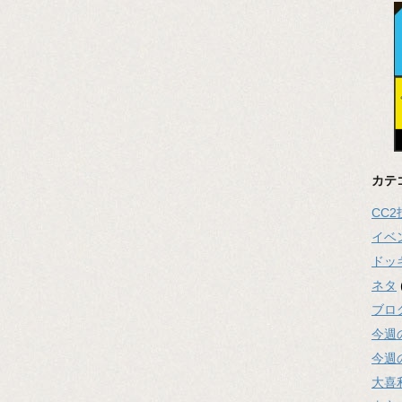
カテ
CC
イベ
ドッ
ネタ
ブロ
今週
今週
大喜