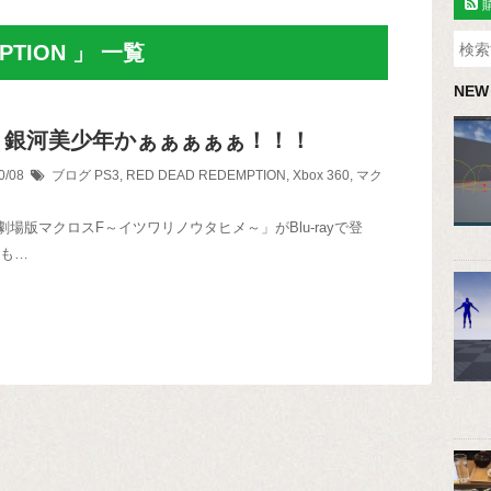
MPTION 」 一覧
NEW
、銀河美少年かぁぁぁぁぁ！！！
0/08
ブログ
PS3
,
RED DEAD REDEMPTION
,
Xbox 360
,
マク
劇場版マクロスF～イツワリノウタヒメ～」がBlu-rayで登
かも…