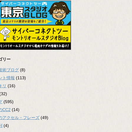
ゴリー
2技術ブログ
(8)
ント情報
(113)
キリ
(16)
(32)
グ
(595)
のCC2
(14)
のアクセル・フレーズ
(49)
利
(4)