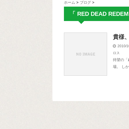
ホーム
>
ブログ
>
「 RED DEAD REDE
貴様
2010/1
ロス
待望の「
場。 し