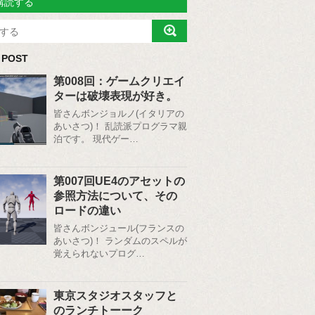
購読する
 POST
第008回：ゲームクリエイ
ターは破壊表現が好き。
皆さんボンジョルノ(イタリアの
あいさつ)！ 乱読派プログラマ親
泊です。 現代ゲー…
第007回UE4のアセットの
参照方法について、その
ロードの違い
皆さんボンジュール(フランスの
あいさつ)！ ランダムのスペルが
覚えられないプログ…
東京スタジオスタッフと
のランチトーーク