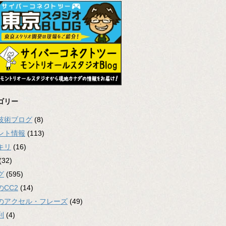
ゴリー
2技術ブログ
(8)
ント情報
(113)
キリ
(16)
(32)
グ
(595)
のCC2
(14)
のアクセル・フレーズ
(49)
利
(4)