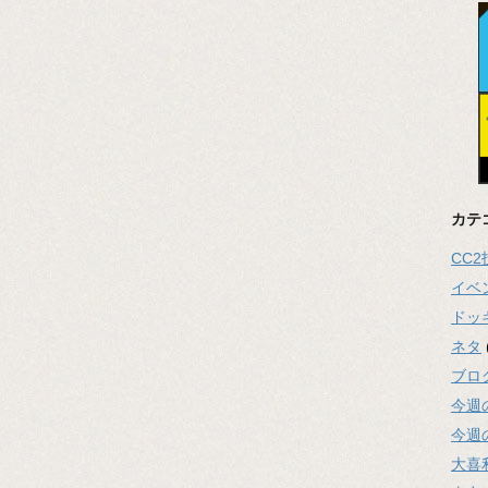
カテ
CC
イベ
ドッ
ネタ
ブロ
今週
今週
大喜