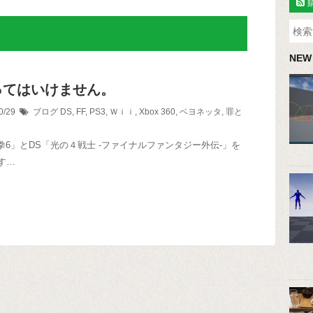
NEW
ってはいけません。
0/29
ブログ
DS
,
FF
,
PS3
,
Ｗｉｉ
,
Xbox 360
,
ベヨネッタ
,
罪と
鉄拳6」とDS「光の４戦士 -ファイナルファンタジー外伝-」を
す…