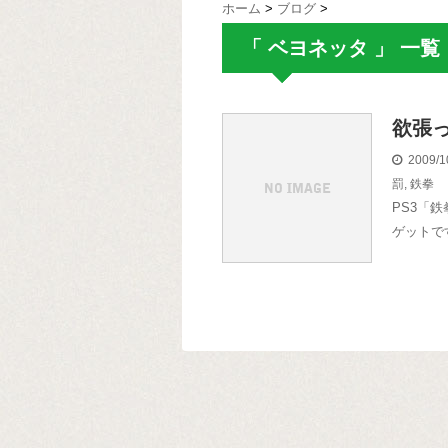
ホーム
>
ブログ
>
「 ベヨネッタ 」 一覧
欲張
2009/1
罰
,
鉄拳
PS3「
ゲットで