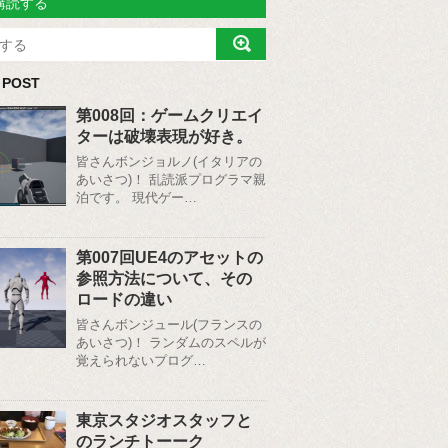
購読する
 POST
第008回：ゲームクリエイ
ターは破壊表現が好き。
皆さんボンジョルノ(イタリアの
あいさつ)！ 乱読派プログラマ親
泊です。 現代ゲー…
第007回UE4のアセットの
参照方法について、その
ロードの違い
皆さんボンジュール(フランスの
あいさつ)！ ランダムのスペルが
覚えられないプログ…
東京スタジオスタッフと
のランチトーーク