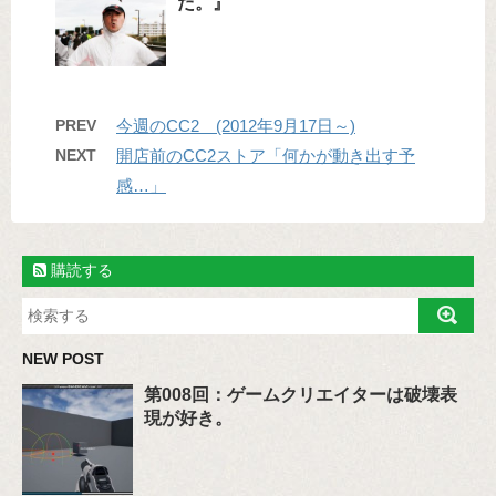
だ。』
PREV
今週のCC2 (2012年9月17日～)
NEXT
開店前のCC2ストア「何かが動き出す予
感…」
購読する
NEW POST
第008回：ゲームクリエイターは破壊表
現が好き。