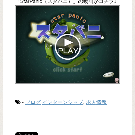
「StarPanic（スタパニ）」の動画がコチラ↓
-
ブログ
インターンシップ
,
求人情報