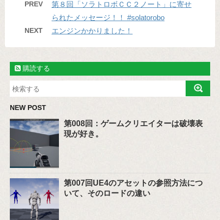
PREV
第８回「ソラトロボＣＣ２ノート」に寄せ
られたメッセージ！！ #solatorobo
NEXT
エンジンかかりました！
購読する
NEW POST
第008回：ゲームクリエイターは破壊表
現が好き。
第007回UE4のアセットの参照方法につ
いて、そのロードの違い