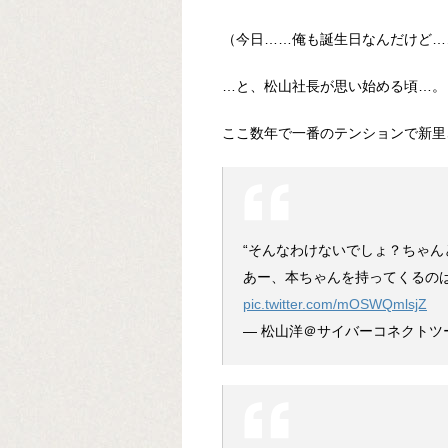
（今日……俺も誕生日なんだけど…
…と、松山社長が思い始める頃…。
ここ数年で一番のテンションで新里
“そんなわけないでしょ？ちゃん
あー、本ちゃんを持ってくるの
pic.twitter.com/mOSWQmlsjZ
— 松山洋＠サイバーコネクトツー (