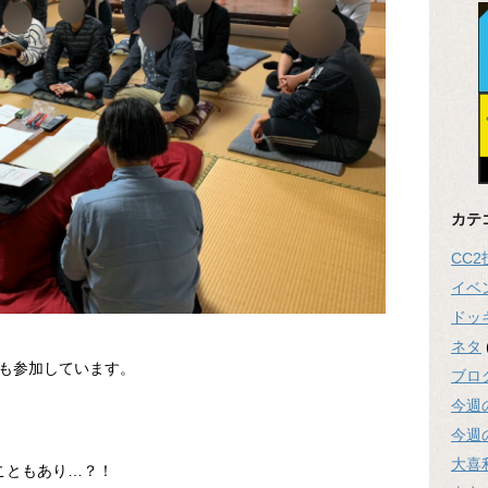
カテ
CC
イベ
ドッ
ネタ
も参加しています。
ブロ
今週
今週
大喜
こともあり…？！