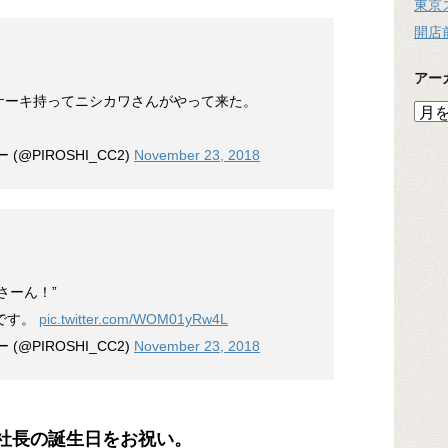
東京
開店
アー
ケーキ持ってニシカワさんがやって来た。
ア
ー
カ
@PIROSHI_CC2)
November 23, 2018
イ
ブ
さーん！”
です。
pic.twitter.com/WOM01yRw4L
@PIROSHI_CC2)
November 23, 2018
副社長の誕生日をお祝い。