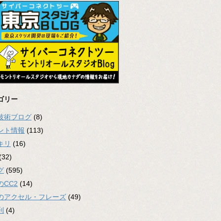
ゴリー
2技術ブログ
(8)
ント情報
(113)
キリ
(16)
(32)
グ
(595)
のCC2
(14)
のアクセル・フレーズ
(49)
利
(4)