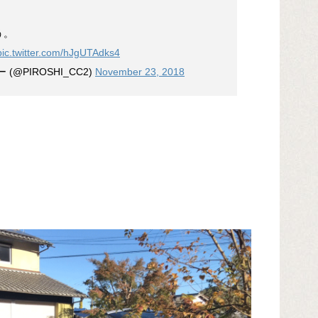
う。
pic.twitter.com/hJgUTAdks4
@PIROSHI_CC2)
November 23, 2018