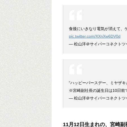
食後にいきなり電気が消えて、
pic.twitter.com/XXnXw6DV0d
— 松山洋＠サイバーコネクトツー (
“ハッピーバースデー、ミヤザキ
※宮崎副社長の誕生日は10日前
— 松山洋＠サイバーコネクトツー (
11月12日生まれの、宮崎