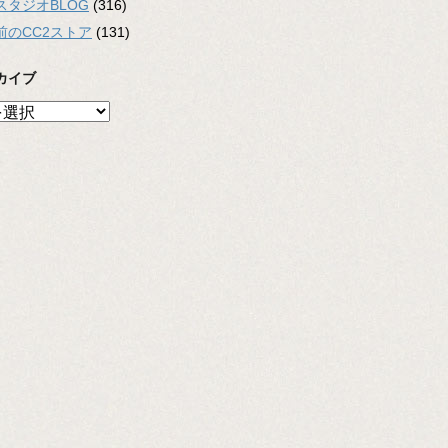
スタジオBLOG
(316)
前のCC2ストア
(131)
カイブ