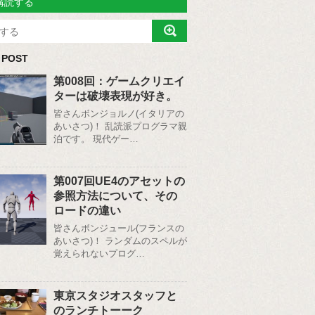
購読する
 POST
第008回：ゲームクリエイ
ターは破壊表現が好き。
皆さんボンジョルノ(イタリアの
あいさつ)！ 乱読派プログラマ親
泊です。 現代ゲー…
第007回UE4のアセットの
参照方法について、その
ロードの違い
皆さんボンジュール(フランスの
あいさつ)！ ランダムのスペルが
覚えられないプログ…
東京スタジオスタッフと
のランチトーーク