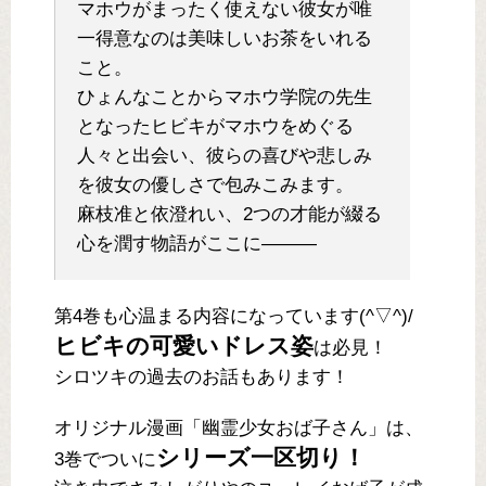
マホウがまったく使えない彼女が唯
一得意なのは美味しいお茶をいれる
こと。
ひょんなことからマホウ学院の先生
となったヒビキがマホウをめぐる
人々と出会い、彼らの喜びや悲しみ
を彼女の優しさで包みこみます。
麻枝准と依澄れい、2つの才能が綴る
心を潤す物語がここに―――
第4巻も心温まる内容になっています(^▽^)/
ヒビキの可愛いドレス姿
は必見！
シロツキの過去のお話もあります！
オリジナル漫画「幽霊少女おば子さん」は、
シリーズ一区切り！
3巻でついに