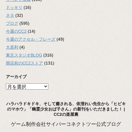
ドッキリ
(16)
ネタ
(32)
ブログ
(595)
今週のCC2
(14)
今週のアクセル・フレーズ
(49)
大喜利
(4)
東京スタジオBLOG
(316)
開店前のCC2ストア
(131)
アーカイブ
ア
ー
カ
ハラハラドキドキ、そして癒される、依澄れい先生から「ヒビキ
イ
のマホウ」「幽霊少女おば子さん」の新刊をいただきました！ |
ブ
CC2の楽屋裏
ゲーム制作会社サイバーコネクトツー公式ブログ