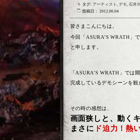
タグ:
アーティスト
,
デモ
,
石井
投稿日： 2012.06.04
皆さまこんにちは。
今回「ASURA’S WRATH」
と申します。
「ASURA’S WRATH」
完成しているデモシーンを観
その時の感想は、
画面狭しと、動く
まさに
ド迫力！熱