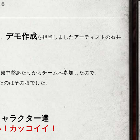
久美
デモ作成
で、
を担当しましたアーティストの石井
では開発中盤あたりからチームへ参加したので、
たのはその頃でした。
キャラクター達
い！カッコイイ！