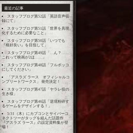
最近の記事
スタッフブログ第52話「英語音声収
録にて」
スタッフブログ第51話「世界を具現
化するために必要なこと」
スタッフブログ第50話「いつでも
『格好良い』を目指して」
スタッフブログ第49話「…ん？……
これって映画が2ほ……」
スタッフブログ第48話「フルボッコ
にしてください」
「アスラズ ラース オフィシャルコ
ンプリートワークス」 発売決定！
スタッフブログ第47話「ヤラレ役の
生き様」
スタッフブログ第46話「逆境粉砕す
るゲームをデザインする！」
5/31（木）にカプコンとサイバーコ
ネクトツーがタッグを組んだ話題作
『アスラズ ラース』の設定資料集が登
場！