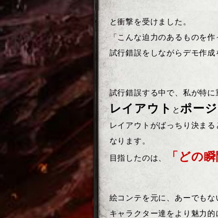
と衝撃を受けました。
「こんな迫力のあるものを作
試行錯誤をしながらデモ作成
試行錯誤する中で、私が特に
レイアウト
ポージ
と
レイアウトがばっちり決まる
なります。
「どの瞬
目指したのは、
絵コンテを元に、あーでもな
キャラクター達をより魅力的