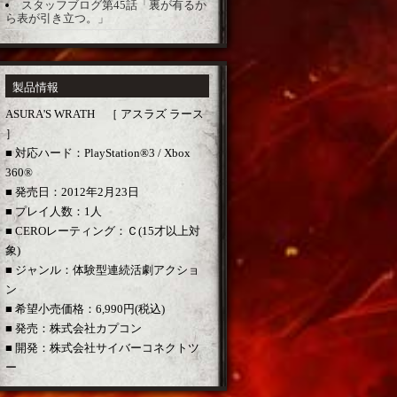
スタッフブログ第45話「裏が有るか
ら表が引き立つ。」
製品情報
ASURA'S WRATH ［ アスラズ ラース
］
■ 対応ハード：PlayStation®3 / Xbox
360®
■ 発売日：2012年2月23日
■ プレイ人数：1人
■ CEROレーティング：Ｃ(15才以上対
象)
■ ジャンル：体験型連続活劇アクショ
ン
■ 希望小売価格：6,990円(税込)
■ 発売：株式会社カプコン
■ 開発：株式会社サイバーコネクトツ
ー