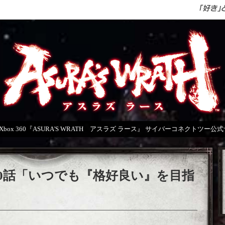
＆Xbox 360『ASURA'S WRATH アスラズ ラース』 サイバーコネクトツー公
0話「いつでも『格好良い』を目指