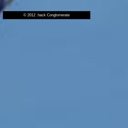
© 2012 .hack Conglomerate