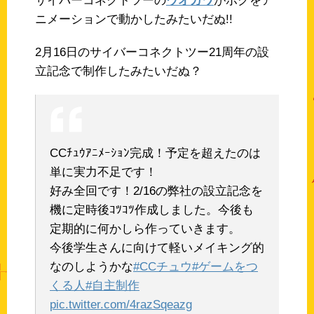
サイバーコネクトツーの
ウオカワ
がボクをア
ニメーションで動かしたみたいだぬ!!
2月16日のサイバーコネクトツー21周年の設
立記念で制作したみたいだぬ？
CCﾁｭｳｱﾆﾒｰｼｮﾝ完成！予定を超えたのは
単に実力不足です！
好み全回です！2/16の弊社の設立記念を
機に定時後ｺﾂｺﾂ作成しました。今後も
定期的に何かしら作っていきます。
今後学生さんに向けて軽いメイキング的
なのしようかな
#CCチュウ
#ゲームをつ
くる人
#自主制作
pic.twitter.com/4razSqeazg