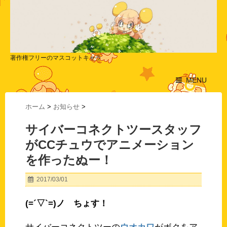
著作権フリーのマスコットキャラ
MENU
ホーム
>
お知らせ
>
サイバーコネクトツースタッフ
がCCチュウでアニメーション
を作ったぬー！
2017/03/01
(=´▽`=)ノ ちょす！