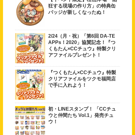
狂する現場の作り方」の特典缶
バッジが新しくなったぬ！
2/24（月・祝）「第6回 DA-TE
APPs！2020」協賛記念！『つ
くもたん×CCチュウ』特製クリ
アファイルプレゼント！
『つくもたん×CCチュウ』特製
クリアファイルをツクモ福岡店
で手に入れよう！
初・LINEスタンプ！ 「CCチュ
ウと仲間たち Vol.1」発売チュ
ウ！