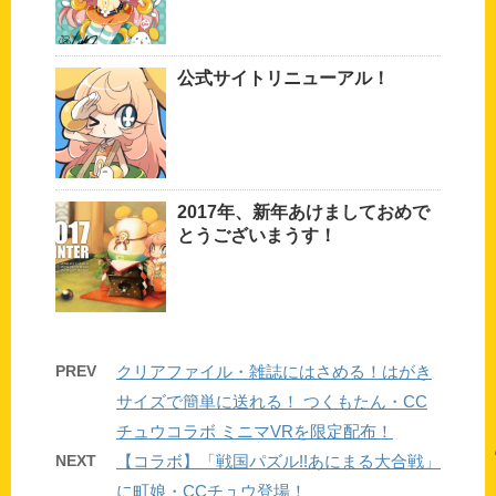
公式サイトリニューアル！
2017年、新年あけましておめで
とうございまうす！
PREV
クリアファイル・雑誌にはさめる！はがき
サイズで簡単に送れる！ つくもたん・CC
チュウコラボ ミニマVRを限定配布！
NEXT
【コラボ】「戦国パズル!!あにまる大合戦」
に町娘・CCチュウ登場！